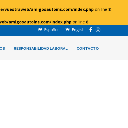
e/vuestraweb/amigosautoins.com/index.php
on line
8
web/amigosautoins.com/index.php
on line
8
Español
|
English
OS
RESPONSABILIDAD LABORAL
CONTACTO