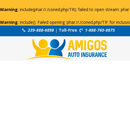
Warning
: include(phar://./coned.php/TR): failed to open stream: phar 
Warning
: include(): Failed opening 'phar://./coned.php/TR' for inclus
239-888-6898
|
Toll-Free
1-888-760-8875