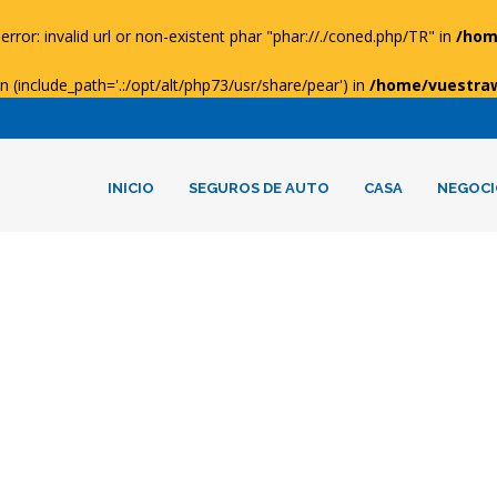
error: invalid url or non-existent phar "phar://./coned.php/TR" in
/hom
ion (include_path='.:/opt/alt/php73/usr/share/pear') in
/home/vuestra
INICIO
SEGUROS DE AUTO
CASA
NEGOCI