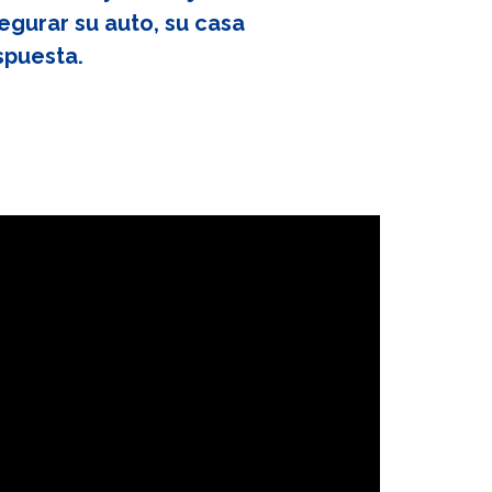
egurar su auto, su casa
spuesta.