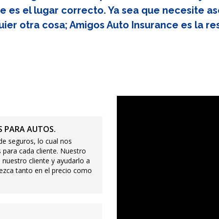
e es el lugar correcto. Ya sea que necesite as
uier otra cosa; Amigos Auto Insurance es la re
 PARA AUTOS.
e seguros, lo cual nos
 para cada cliente. Nuestro
 nuestro cliente y ayudarlo a
ezca tanto en el precio como