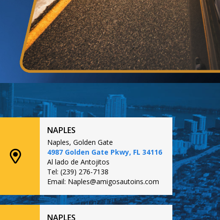
NAPLES
Naples, Golden Gate
4987 Golden Gate Pkwy, FL 34116
Al lado de Antojitos
Tel: (239) 276-7138
Email: Naples@amigosautoins.com
NAPLES