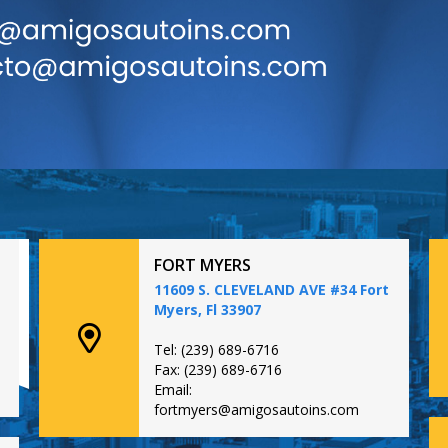
FORT MYERS
11609 S. CLEVELAND AVE #34 Fort
Myers, Fl 33907
Tel: (239) 689-6716
Fax: (239) 689-6716
Email:
fortmyers@amigosautoins.com