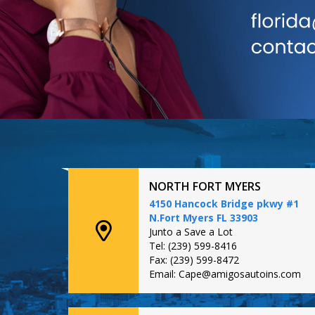
NORTH FORT MYERS
4150 Hancock Bridge pkwy #1
N.Fort Myers FL 33903
Junto a Save a Lot
Tel: (239) 599-8416
Fax: (239) 599-8472
Email: Cape@amigosautoins.com