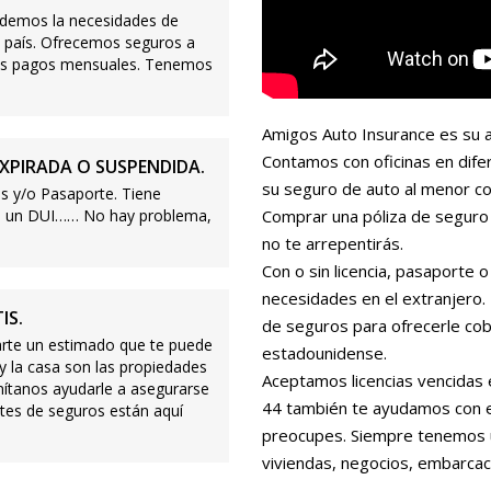
demos la necesidades de
 país. Ofrecemos seguros a
ajos pagos mensuales. Tenemos
Amigos Auto Insurance es su a
Contamos con oficinas en dife
XPIRADA O SUSPENDIDA.
su seguro de auto al menor co
s y/o Pasaporte. Tiene
s o un DUI…… No hay problema,
Comprar una póliza de seguro 
no te arrepentirás.
Con o sin licencia, pasaporte
necesidades en el extranjero
IS.
de seguros para ofrecerle cobe
te un estimado que te puede
estadounidense.
 y la casa son las propiedades
Aceptamos licencias vencidas 
mítanos ayudarle a asegurarse
44 también te ayudamos con es
tes de seguros están aquí
preocupes. Siempre tenemos 
viviendas, negocios, embarcac