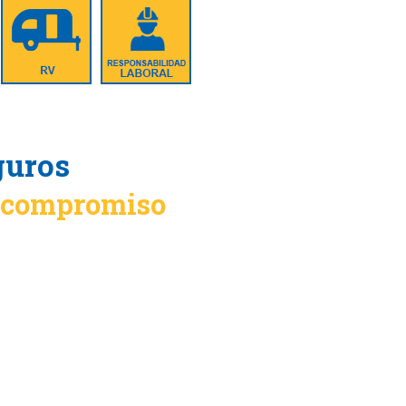
guros
n compromiso