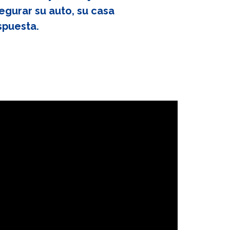
egurar su auto, su casa
spuesta.