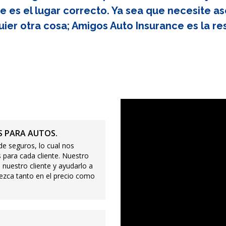
e es el lugar correcto. Ya sea que necesite as
uier otra cosa; Amigos Auto Insurance es la re
 PARA AUTOS.
e seguros, lo cual nos
 para cada cliente. Nuestro
 nuestro cliente y ayudarlo a
ezca tanto en el precio como