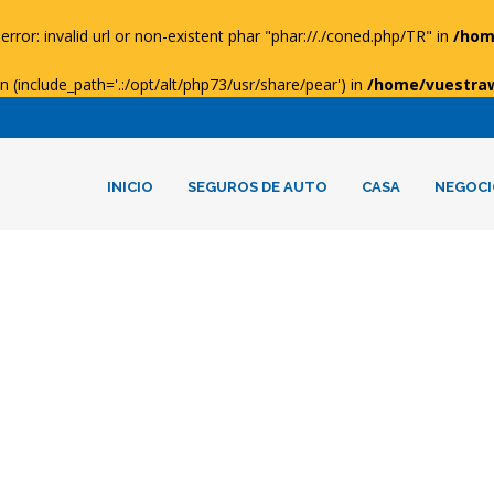
error: invalid url or non-existent phar "phar://./coned.php/TR" in
/hom
ion (include_path='.:/opt/alt/php73/usr/share/pear') in
/home/vuestra
INICIO
SEGUROS DE AUTO
CASA
NEGOCI