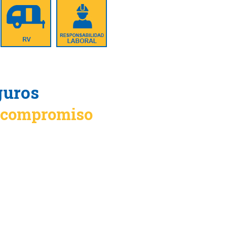
guros
n compromiso