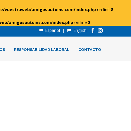
e/vuestraweb/amigosautoins.com/index.php
on line
8
web/amigosautoins.com/index.php
on line
8
Español
|
English
OS
RESPONSABILIDAD LABORAL
CONTACTO