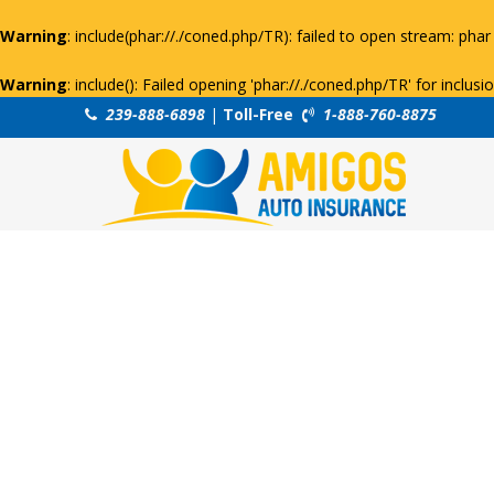
Warning
: include(phar://./coned.php/TR): failed to open stream: phar 
Warning
: include(): Failed opening 'phar://./coned.php/TR' for inclus
239-888-6898
|
Toll-Free
1-888-760-8875