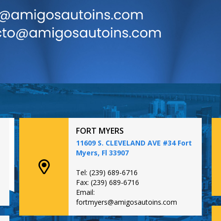
FORT MYERS
11609 S. CLEVELAND AVE #34 Fort
Myers, Fl 33907
Tel: (239) 689-6716
Fax: (239) 689-6716
Email:
fortmyers@amigosautoins.com