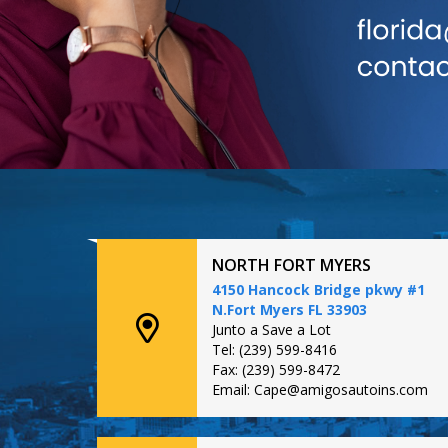
NORTH FORT MYERS
4150 Hancock Bridge pkwy #1
N.Fort Myers FL 33903
Junto a Save a Lot
Tel: (239) 599-8416
Fax: (239) 599-8472
Email: Cape@amigosautoins.com