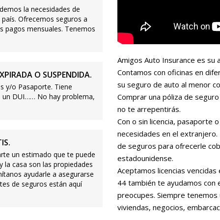
demos la necesidades de
 país. Ofrecemos seguros a
ajos pagos mensuales. Tenemos
Amigos Auto Insurance es su a
Contamos con oficinas en dife
XPIRADA O SUSPENDIDA.
su seguro de auto al menor co
s y/o Pasaporte. Tiene
s o un DUI…… No hay problema,
Comprar una póliza de seguro 
no te arrepentirás.
Con o sin licencia, pasaporte
necesidades en el extranjero
IS.
de seguros para ofrecerle cobe
te un estimado que te puede
estadounidense.
 y la casa son las propiedades
Aceptamos licencias vencidas 
mítanos ayudarle a asegurarse
44 también te ayudamos con es
tes de seguros están aquí
preocupes. Siempre tenemos 
viviendas, negocios, embarcac