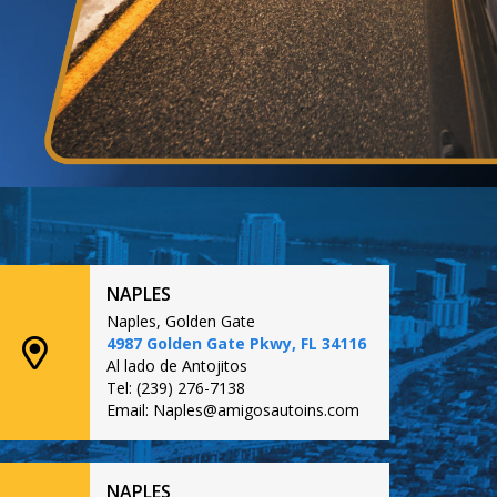
NAPLES
Naples, Golden Gate
4987 Golden Gate Pkwy, FL 34116
Al lado de Antojitos
Tel: (239) 276-7138
Email: Naples@amigosautoins.com
NAPLES