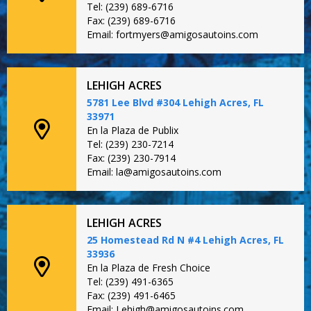
Tel: (239) 689-6716
Fax: (239) 689-6716
Email: fortmyers@amigosautoins.com
LEHIGH ACRES
5781 Lee Blvd #304 Lehigh Acres, FL
33971
En la Plaza de Publix
Tel: (239) 230-7214
Fax: (239) 230-7914
Email: la@amigosautoins.com
LEHIGH ACRES
25 Homestead Rd N #4 Lehigh Acres, FL
33936
En la Plaza de Fresh Choice
Tel: (239) 491-6365
Fax: (239) 491-6465
Email: Lehigh@amigosautoins.com