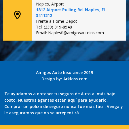
Naples, Airport
1812 Airport Pulling Rd. Naples, Fl
3411212
Frente a Home Depot
Tel: (239) 319-8548
Email: Naplesfl@amigosautoins.com
Amigos Auto Insurance 2019
Design by:
Arkloss.com
Te ayudamos a obtener tu seguro de Auto al más bajo
costo. Nuestros agentes están aquí para ayudarlo.
Comprar un poliza de seguro nunca fue más fácil. Venga y
le aseguramos que no se arrepentirá.