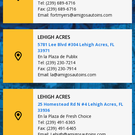
Tel: (239) 689-6716
Fax: (239) 689-6716
Email: fortmyers@amigosautoins.com
LEHIGH ACRES
5781 Lee Blvd #304 Lehigh Acres, FL
33971
En la Plaza de Publix
Tel: (239) 230-7214
Fax: (239) 230-7914
Email: la@amigosautoins.com
LEHIGH ACRES
25 Homestead Rd N #4 Lehigh Acres, FL
33936
En la Plaza de Fresh Choice
Tel: (239) 491-6365
Fax: (239) 491-6465
Email: Lehigh@amigosautoins.com