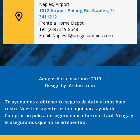
Naples, Airport
1812 Airport Pulling Rd. Naples, Fl
3411212
Frente a Home Depot
Tel: (239) 319-8548
Email: Naplesfl@amigosautoins.com
Amigos Auto Insurance 2019
Design by:
Arkloss.com
Te ayudamos a obtener tu seguro de Auto al más bajo
costo. Nuestros agentes están aquí para ayudarlo.
Comprar un poliza de seguro nunca fue más fácil. Venga y
le aseguramos que no se arrepentirá.