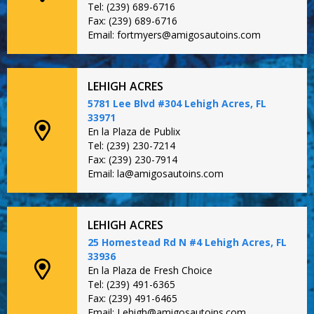
Tel: (239) 689-6716
Fax: (239) 689-6716
Email: fortmyers@amigosautoins.com
LEHIGH ACRES
5781 Lee Blvd #304 Lehigh Acres, FL
33971
En la Plaza de Publix
Tel: (239) 230-7214
Fax: (239) 230-7914
Email: la@amigosautoins.com
LEHIGH ACRES
25 Homestead Rd N #4 Lehigh Acres, FL
33936
En la Plaza de Fresh Choice
Tel: (239) 491-6365
Fax: (239) 491-6465
Email: Lehigh@amigosautoins.com