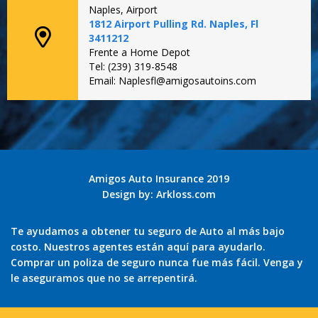
Naples, Airport
1812 Airport Pulling Rd. Naples, Fl
3411212
Frente a Home Depot
Tel: (239) 319-8548
Email: Naplesfl@amigosautoins.com
Amigos Auto Insurance 2019
Design by:
Arkloss.com
Te ayudamos a obtener tu seguro de Auto al más bajo
costo. Nuestros agentes están aquí para ayudarlo.
Comprar un poliza de seguro nunca fue más fácil. Venga y
le aseguramos que no se arrepentirá.