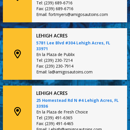
Tel: (239) 689-6716
Fax: (239) 689-6716
Email: fortmyers@amigosautoins.com
LEHIGH ACRES
5781 Lee Blvd #304 Lehigh Acres, FL
33971
En la Plaza de Publix
Tel: (239) 230-7214
Fax: (239) 230-7914
Email: la@amigosautoins.com
LEHIGH ACRES
25 Homestead Rd N #4 Lehigh Acres, FL
33936
En la Plaza de Fresh Choice
Tel: (239) 491-6365
Fax: (239) 491-6465
Email: Lehigh@amigosautoins.com