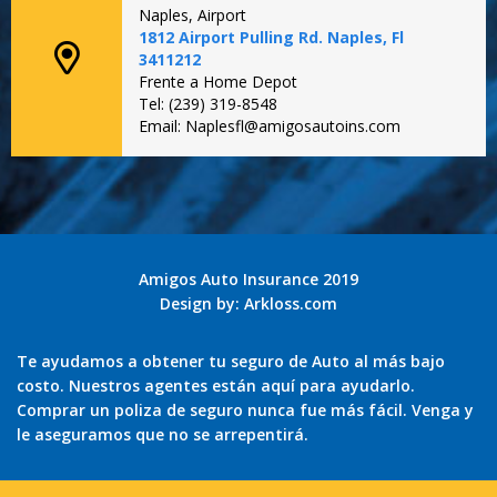
Naples, Airport
1812 Airport Pulling Rd. Naples, Fl
3411212
Frente a Home Depot
Tel: (239) 319-8548
Email: Naplesfl@amigosautoins.com
Amigos Auto Insurance 2019
Design by:
Arkloss.com
Te ayudamos a obtener tu seguro de Auto al más bajo
costo. Nuestros agentes están aquí para ayudarlo.
Comprar un poliza de seguro nunca fue más fácil. Venga y
le aseguramos que no se arrepentirá.