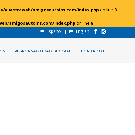
e/vuestraweb/amigosautoins.com/index.php
on line
8
web/amigosautoins.com/index.php
on line
8
Español
|
English
OS
RESPONSABILIDAD LABORAL
CONTACTO