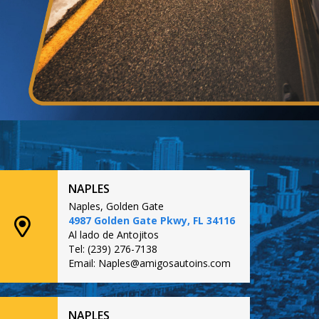
NAPLES
Naples, Golden Gate
4987 Golden Gate Pkwy, FL 34116
Al lado de Antojitos
Tel: (239) 276-7138
Email: Naples@amigosautoins.com
NAPLES