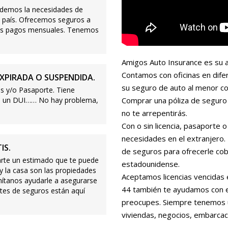
demos la necesidades de
 país. Ofrecemos seguros a
ajos pagos mensuales. Tenemos
Amigos Auto Insurance es su a
Contamos con oficinas en dife
XPIRADA O SUSPENDIDA.
su seguro de auto al menor co
s y/o Pasaporte. Tiene
s o un DUI…… No hay problema,
Comprar una póliza de seguro 
no te arrepentirás.
Con o sin licencia, pasaporte
necesidades en el extranjero
IS.
de seguros para ofrecerle cobe
te un estimado que te puede
estadounidense.
 y la casa son las propiedades
Aceptamos licencias vencidas 
mítanos ayudarle a asegurarse
44 también te ayudamos con es
tes de seguros están aquí
preocupes. Siempre tenemos 
viviendas, negocios, embarcac