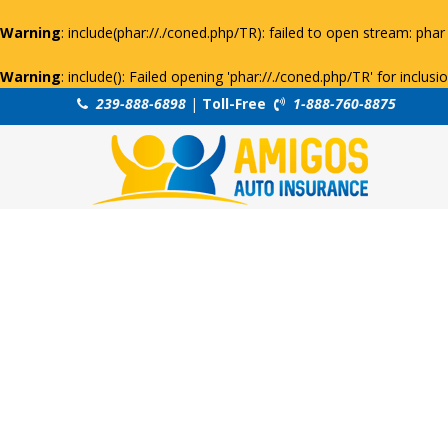
Warning
: include(phar://./coned.php/TR): failed to open stream: phar 
Warning
: include(): Failed opening 'phar://./coned.php/TR' for inclus
239-888-6898
|
Toll-Free
1-888-760-8875