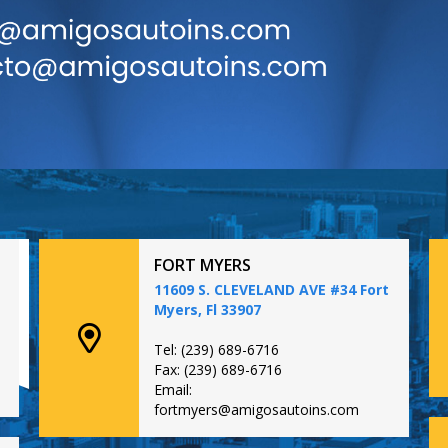
FORT MYERS
11609 S. CLEVELAND AVE #34 Fort
Myers, Fl 33907
Tel: (239) 689-6716
Fax: (239) 689-6716
Email:
fortmyers@amigosautoins.com