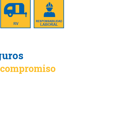
guros
n compromiso