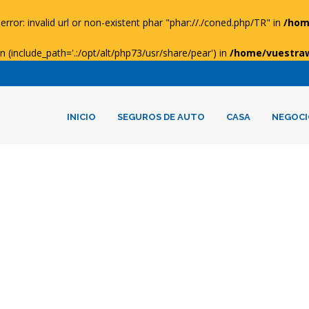
error: invalid url or non-existent phar "phar://./coned.php/TR" in
/hom
ion (include_path='.:/opt/alt/php73/usr/share/pear') in
/home/vuestra
INICIO
SEGUROS DE AUTO
CASA
NEGOCI