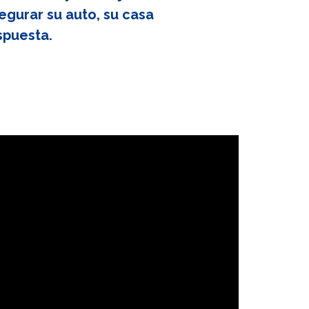
egurar su auto, su casa
spuesta.