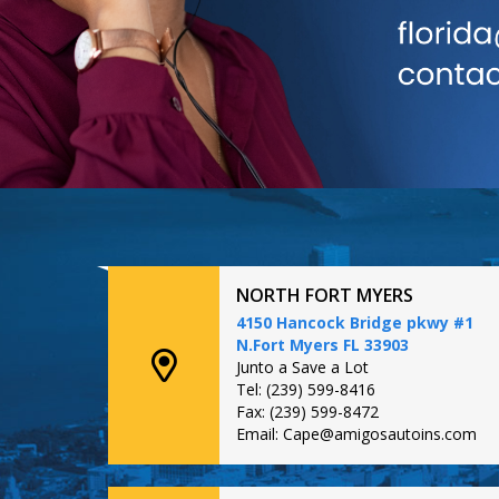
NORTH FORT MYERS
4150 Hancock Bridge pkwy #1
N.Fort Myers FL 33903
Junto a Save a Lot
Tel: (239) 599-8416
Fax: (239) 599-8472
Email: Cape@amigosautoins.com