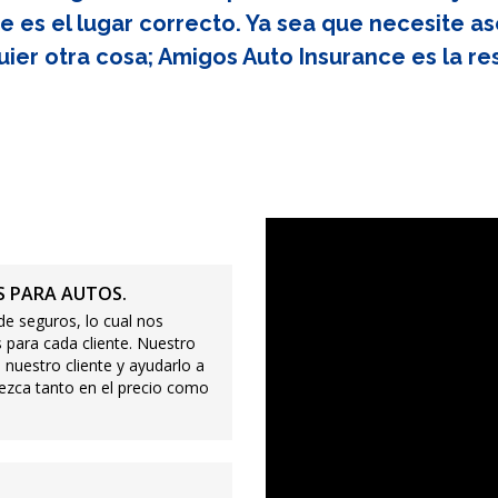
e es el lugar correcto. Ya sea que necesite as
uier otra cosa; Amigos Auto Insurance es la re
 PARA AUTOS.
e seguros, lo cual nos
 para cada cliente. Nuestro
 nuestro cliente y ayudarlo a
ezca tanto en el precio como