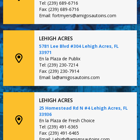
Tel: (239) 689-6716
Fax: (239) 689-6716
Email: fortmyers@amigosautoins.com
LEHIGH ACRES
5781 Lee Blvd #304 Lehigh Acres, FL
33971
En la Plaza de Publix
Tel: (239) 230-7214
Fax: (239) 230-7914
Email: la@amigosautoins.com
LEHIGH ACRES
25 Homestead Rd N #4 Lehigh Acres, FL
33936
En la Plaza de Fresh Choice
Tel: (239) 491-6365
Fax: (239) 491-6465
Email: Lehigh@amigosautoins.com