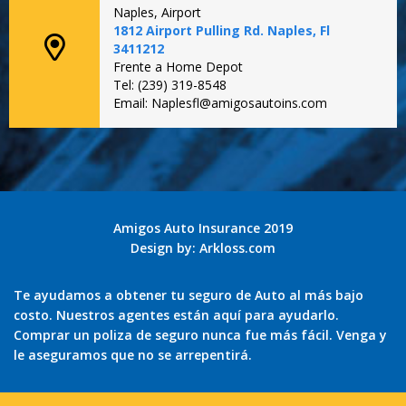
Naples, Airport
1812 Airport Pulling Rd. Naples, Fl
3411212
Frente a Home Depot
Tel: (239) 319-8548
Email: Naplesfl@amigosautoins.com
Amigos Auto Insurance 2019
Design by:
Arkloss.com
Te ayudamos a obtener tu seguro de Auto al más bajo
costo. Nuestros agentes están aquí para ayudarlo.
Comprar un poliza de seguro nunca fue más fácil. Venga y
le aseguramos que no se arrepentirá.