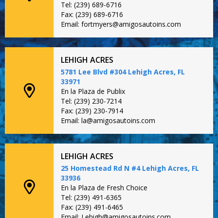
Tel: (239) 689-6716
Fax: (239) 689-6716
Email: fortmyers@amigosautoins.com
LEHIGH ACRES
5781 Lee Blvd #304 Lehigh Acres, FL
33971
En la Plaza de Publix
Tel: (239) 230-7214
Fax: (239) 230-7914
Email: la@amigosautoins.com
LEHIGH ACRES
25 Homestead Rd N #4 Lehigh Acres, FL
33936
En la Plaza de Fresh Choice
Tel: (239) 491-6365
Fax: (239) 491-6465
Email: Lehigh@amigosautoins.com