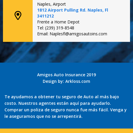
Naples, Airport
1812 Airport Pulling Rd. Naples, Fl
3411212
Frente a Home Depot
Tel: (239) 319-8548
Email: Naplesfl@amigosautoins.com
Amigos Auto Insurance 2019
Design by:
Arkloss.com
Te ayudamos a obtener tu seguro de Auto al más bajo
costo. Nuestros agentes están aquí para ayudarlo.
Comprar un poliza de seguro nunca fue más fácil. Venga y
le aseguramos que no se arrepentirá.