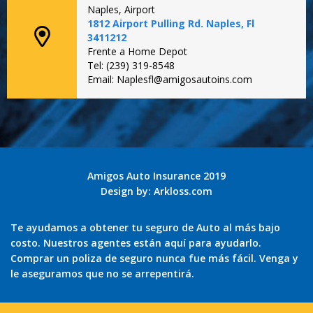
Naples, Airport
1812 Airport Pulling Rd. Naples, Fl
3411212
Frente a Home Depot
Tel: (239) 319-8548
Email: Naplesfl@amigosautoins.com
Amigos Auto Insurance 2019
Design by:
Arkloss.com
Te ayudamos a obtener tu seguro de Auto al más bajo
costo. Nuestros agentes están aquí para ayudarlo.
Comprar un poliza de seguro nunca fue más fácil. Venga y
le aseguramos que no se arrepentirá.