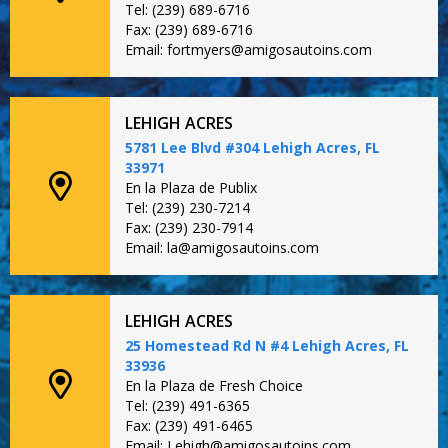
Tel: (239) 689-6716
Fax: (239) 689-6716
Email: fortmyers@amigosautoins.com
LEHIGH ACRES
5781 Lee Blvd #304 Lehigh Acres, FL
33971
En la Plaza de Publix
Tel: (239) 230-7214
Fax: (239) 230-7914
Email: la@amigosautoins.com
LEHIGH ACRES
25 Homestead Rd N #4 Lehigh Acres, FL
33936
En la Plaza de Fresh Choice
Tel: (239) 491-6365
Fax: (239) 491-6465
Email: Lehigh@amigosautoins.com