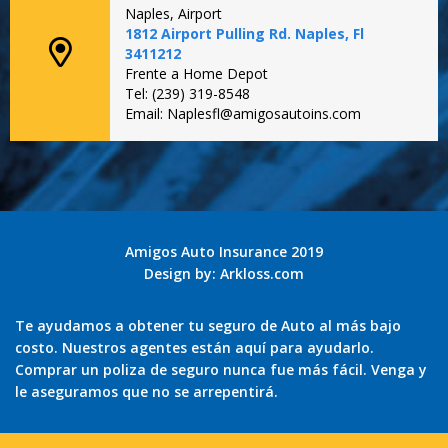
Naples, Airport
1812 Airport Pulling Rd. Naples, Fl
3411212
Frente a Home Depot
Tel: (239) 319-8548
Email: Naplesfl@amigosautoins.com
Amigos Auto Insurance 2019
Design by:
Arkloss.com
Te ayudamos a obtener tu seguro de Auto al más bajo
costo. Nuestros agentes están aquí para ayudarlo.
Comprar un poliza de seguro nunca fue más fácil. Venga y
le aseguramos que no se arrepentirá.