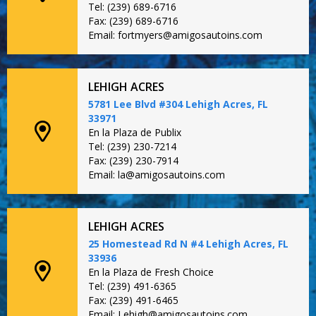
Tel: (239) 689-6716
Fax: (239) 689-6716
Email: fortmyers@amigosautoins.com
LEHIGH ACRES
5781 Lee Blvd #304 Lehigh Acres, FL
33971
En la Plaza de Publix
Tel: (239) 230-7214
Fax: (239) 230-7914
Email: la@amigosautoins.com
LEHIGH ACRES
25 Homestead Rd N #4 Lehigh Acres, FL
33936
En la Plaza de Fresh Choice
Tel: (239) 491-6365
Fax: (239) 491-6465
Email: Lehigh@amigosautoins.com