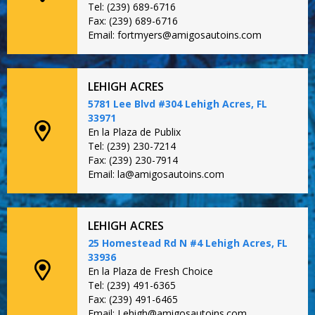
Tel: (239) 689-6716
Fax: (239) 689-6716
Email: fortmyers@amigosautoins.com
LEHIGH ACRES
5781 Lee Blvd #304 Lehigh Acres, FL
33971
En la Plaza de Publix
Tel: (239) 230-7214
Fax: (239) 230-7914
Email: la@amigosautoins.com
LEHIGH ACRES
25 Homestead Rd N #4 Lehigh Acres, FL
33936
En la Plaza de Fresh Choice
Tel: (239) 491-6365
Fax: (239) 491-6465
Email: Lehigh@amigosautoins.com