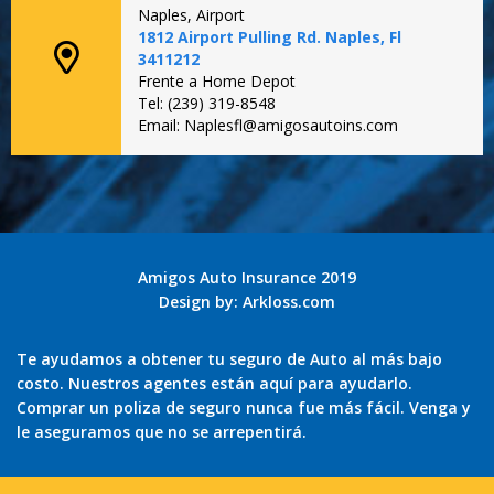
Naples, Airport
1812 Airport Pulling Rd. Naples, Fl
3411212
Frente a Home Depot
Tel: (239) 319-8548
Email: Naplesfl@amigosautoins.com
Amigos Auto Insurance 2019
Design by:
Arkloss.com
Te ayudamos a obtener tu seguro de Auto al más bajo
costo. Nuestros agentes están aquí para ayudarlo.
Comprar un poliza de seguro nunca fue más fácil. Venga y
le aseguramos que no se arrepentirá.