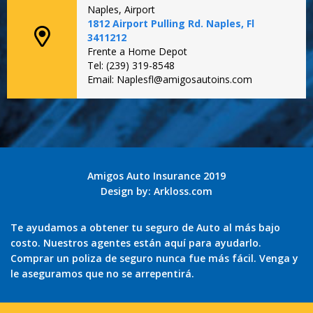
Naples, Airport
1812 Airport Pulling Rd. Naples, Fl
3411212
Frente a Home Depot
Tel: (239) 319-8548
Email: Naplesfl@amigosautoins.com
Amigos Auto Insurance 2019
Design by:
Arkloss.com
Te ayudamos a obtener tu seguro de Auto al más bajo
costo. Nuestros agentes están aquí para ayudarlo.
Comprar un poliza de seguro nunca fue más fácil. Venga y
le aseguramos que no se arrepentirá.