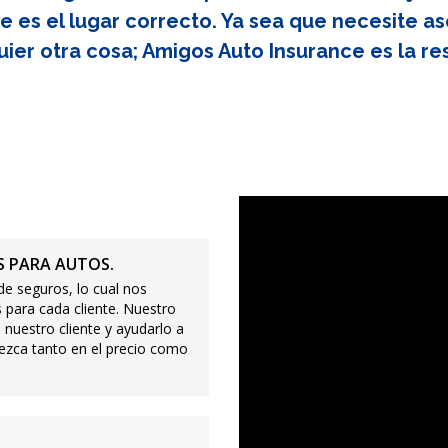
e es el lugar correcto. Ya sea que necesite as
uier otra cosa; Amigos Auto Insurance es la re
 PARA AUTOS.
e seguros, lo cual nos
 para cada cliente. Nuestro
 nuestro cliente y ayudarlo a
ezca tanto en el precio como