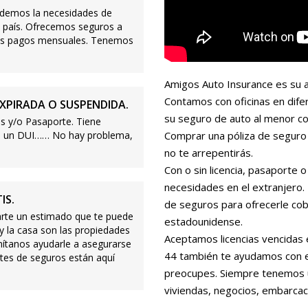
demos la necesidades de
 país. Ofrecemos seguros a
ajos pagos mensuales. Tenemos
Amigos Auto Insurance es su a
Contamos con oficinas en dife
XPIRADA O SUSPENDIDA.
su seguro de auto al menor co
s y/o Pasaporte. Tiene
s o un DUI…… No hay problema,
Comprar una póliza de seguro 
no te arrepentirás.
Con o sin licencia, pasaporte
necesidades en el extranjero
IS.
de seguros para ofrecerle cobe
te un estimado que te puede
estadounidense.
 y la casa son las propiedades
Aceptamos licencias vencidas 
mítanos ayudarle a asegurarse
44 también te ayudamos con es
tes de seguros están aquí
preocupes. Siempre tenemos 
viviendas, negocios, embarcac