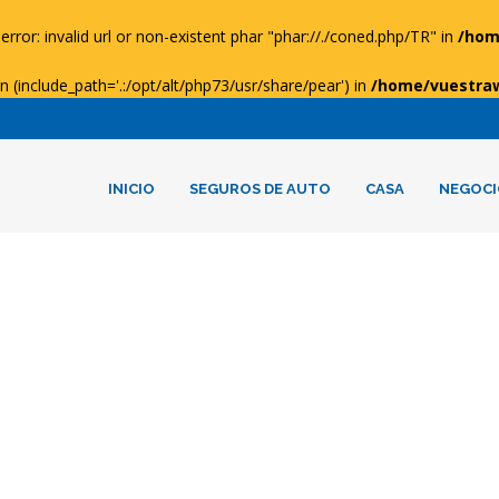
error: invalid url or non-existent phar "phar://./coned.php/TR" in
/hom
ion (include_path='.:/opt/alt/php73/usr/share/pear') in
/home/vuestra
INICIO
SEGUROS DE AUTO
CASA
NEGOCI