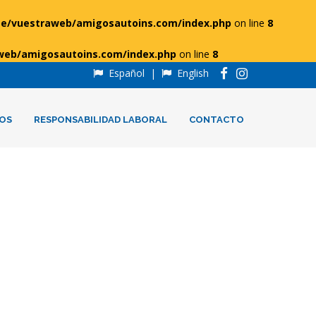
e/vuestraweb/amigosautoins.com/index.php
on line
8
web/amigosautoins.com/index.php
on line
8
Español
|
English
OS
RESPONSABILIDAD LABORAL
CONTACTO