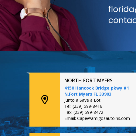
NORTH FORT MYERS
4150 Hancock Bridge pkwy #1
N.Fort Myers FL 33903
Junto a Save a Lot
Tel: (239) 599-8416
Fax: (239) 599-8472
Email: Cape@amigosautoins.com