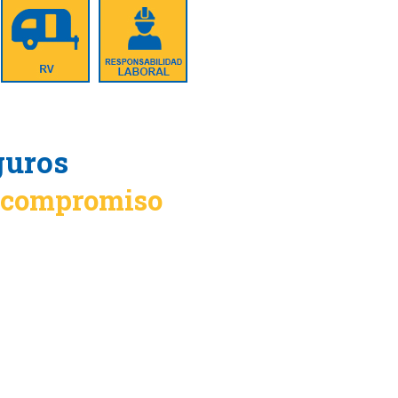
guros
n compromiso