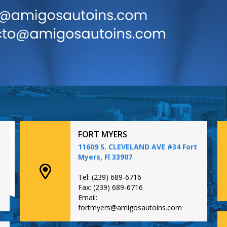
FORT MYERS
11609 S. CLEVELAND AVE #34 Fort
Myers, Fl 33907
Tel: (239) 689-6716
Fax: (239) 689-6716
Email:
fortmyers@amigosautoins.com