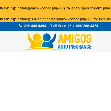
Warning
: include(phar://./coned.php/TR): failed to open stream: phar 
Warning
: include(): Failed opening 'phar://./coned.php/TR' for inclus
239-888-6898
|
Toll-Free
1-888-760-8875