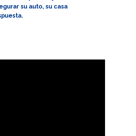
egurar su auto, su casa
spuesta.