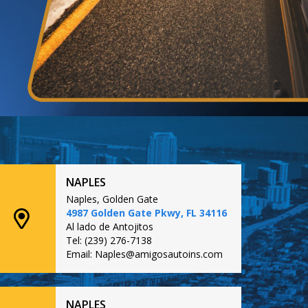
NAPLES
Naples, Golden Gate
4987 Golden Gate Pkwy, FL 34116
Al lado de Antojitos
Tel: (239) 276-7138
Email: Naples@amigosautoins.com
NAPLES