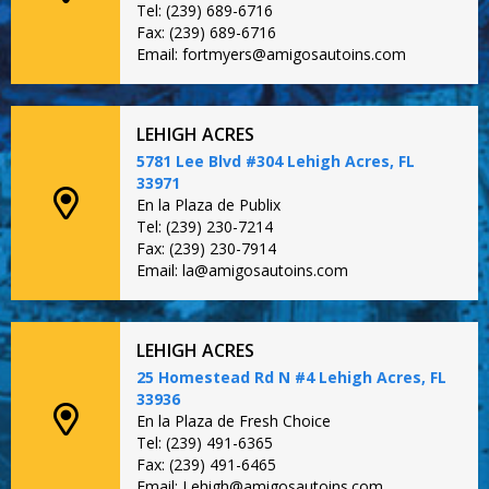
Tel: (239) 689-6716
Fax: (239) 689-6716
Email: fortmyers@amigosautoins.com
LEHIGH ACRES
5781 Lee Blvd #304 Lehigh Acres, FL
33971
En la Plaza de Publix
Tel: (239) 230-7214
Fax: (239) 230-7914
Email: la@amigosautoins.com
LEHIGH ACRES
25 Homestead Rd N #4 Lehigh Acres, FL
33936
En la Plaza de Fresh Choice
Tel: (239) 491-6365
Fax: (239) 491-6465
Email: Lehigh@amigosautoins.com