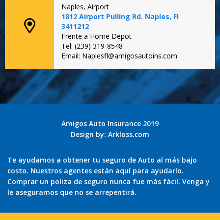
Naples, Airport
1812 Airport Pulling Rd. Naples, Fl
3411212
Frente a Home Depot
Tel: (239) 319-8548
Email: Naplesfl@amigosautoins.com
Amigos Auto Insurance 2019
Design by:
Arkloss.com
Te ayudamos a obtener tu seguro de Auto al más bajo
costo. Nuestros agentes están aquí para ayudarlo.
Comprar un poliza de seguro nunca fue más fácil. Venga y
le aseguramos que no se arrepentirá.