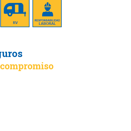
guros
n compromiso