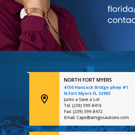
NORTH FORT MYERS
4150 Hancock Bridge pkwy #1
N.Fort Myers FL 33903
Junto a Save a Lot
Tel: (239) 599-8416
Fax: (239) 599-8472
Email: Cape@amigosautoins.com