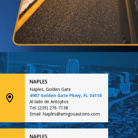
NAPLES
Naples, Golden Gate
4987 Golden Gate Pkwy, FL 34116
Al lado de Antojitos
Tel: (239) 276-7138
Email: Naples@amigosautoins.com
NAPLES