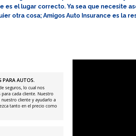
e es el lugar correcto. Ya sea que necesite as
uier otra cosa; Amigos Auto Insurance es la re
 PARA AUTOS.
e seguros, lo cual nos
 para cada cliente. Nuestro
 nuestro cliente y ayudarlo a
ezca tanto en el precio como