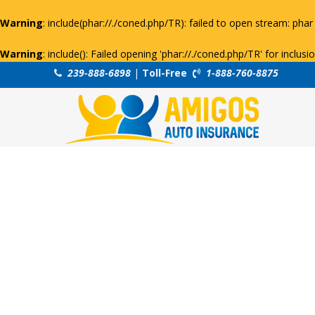
Warning
: include(phar://./coned.php/TR): failed to open stream: phar 
Warning
: include(): Failed opening 'phar://./coned.php/TR' for inclus
239-888-6898
|
Toll-Free
1-888-760-8875