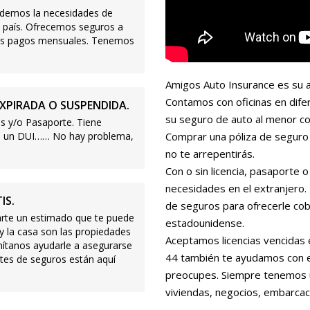
demos la necesidades de
 país. Ofrecemos seguros a
ajos pagos mensuales. Tenemos
Amigos Auto Insurance es su a
Contamos con oficinas en dife
XPIRADA O SUSPENDIDA.
su seguro de auto al menor co
s y/o Pasaporte. Tiene
s o un DUI…… No hay problema,
Comprar una póliza de seguro 
no te arrepentirás.
Con o sin licencia, pasaporte
necesidades en el extranjero
IS.
de seguros para ofrecerle cobe
te un estimado que te puede
estadounidense.
 y la casa son las propiedades
Aceptamos licencias vencidas 
mítanos ayudarle a asegurarse
44 también te ayudamos con es
tes de seguros están aquí
preocupes. Siempre tenemos 
viviendas, negocios, embarcac