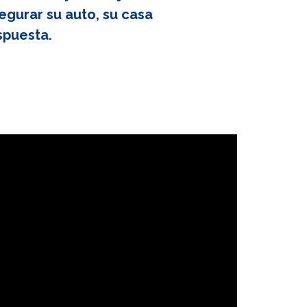
egurar su auto, su casa
spuesta.