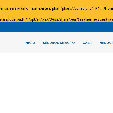
error: invalid url or non-existent phar "phar://./coned.php/TR" in
/hom
ion (include_path='.:/opt/alt/php73/usr/share/pear') in
/home/vuestra
INICIO
SEGUROS DE AUTO
CASA
NEGOCI