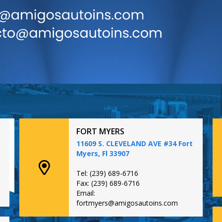
FORT MYERS
11609 S. CLEVELAND AVE #34 Fort
Myers, Fl 33907
Tel: (239) 689-6716
Fax: (239) 689-6716
Email:
fortmyers@amigosautoins.com