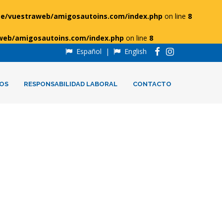
e/vuestraweb/amigosautoins.com/index.php
on line
8
web/amigosautoins.com/index.php
on line
8
Español
|
English
OS
RESPONSABILIDAD LABORAL
CONTACTO