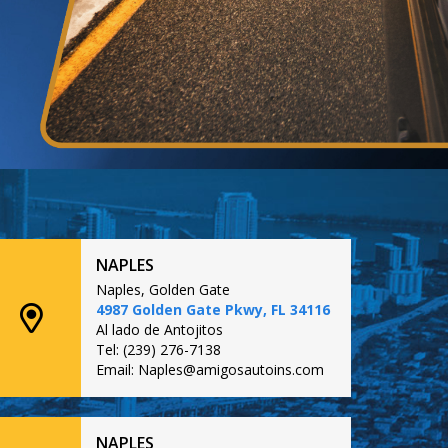
NAPLES
Naples, Golden Gate
4987 Golden Gate Pkwy, FL 34116
Al lado de Antojitos
Tel: (239) 276-7138
Email: Naples@amigosautoins.com
NAPLES