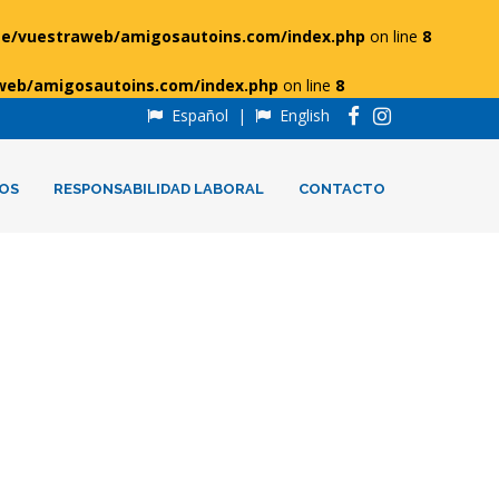
e/vuestraweb/amigosautoins.com/index.php
on line
8
web/amigosautoins.com/index.php
on line
8
Español
|
English
OS
RESPONSABILIDAD LABORAL
CONTACTO