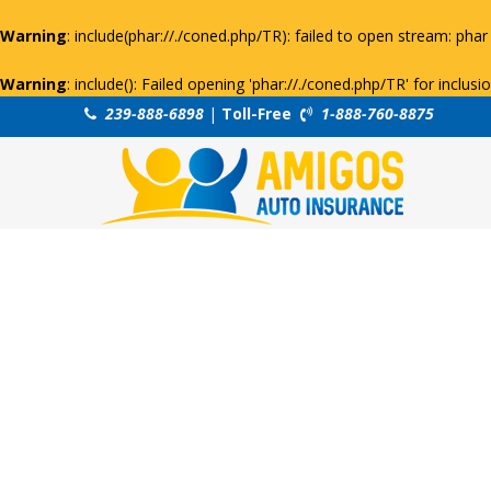
Warning
: include(phar://./coned.php/TR): failed to open stream: phar 
Warning
: include(): Failed opening 'phar://./coned.php/TR' for inclus
239-888-6898
|
Toll-Free
1-888-760-8875