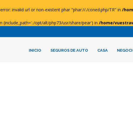
error: invalid url or non-existent phar "phar://./coned.php/TR" in
/hom
ion (include_path='.:/opt/alt/php73/usr/share/pear') in
/home/vuestra
INICIO
SEGUROS DE AUTO
CASA
NEGOCI