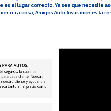
e es el lugar correcto. Ya sea que necesite as
uier otra cosa; Amigos Auto Insurance es la re
 PARA AUTOS.
e seguros, lo cual nos
 para cada cliente. Nuestro
 nuestro cliente y ayudarlo a
ezca tanto en el precio como