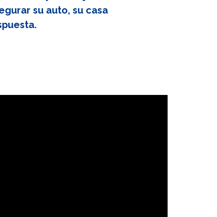
egurar su auto, su casa
spuesta.