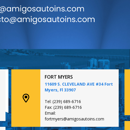
FORT MYERS
11609 S. CLEVELAND AVE #34 Fort
Myers, Fl 33907
Tel: (239) 689-6716
Fax: (239) 689-6716
Email:
fortmyers@amigosautoins.com