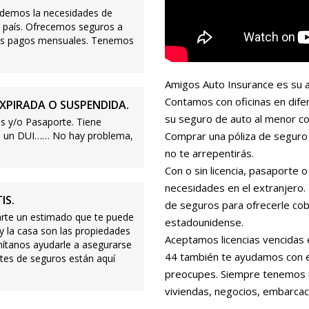
demos la necesidades de
 país. Ofrecemos seguros a
ajos pagos mensuales. Tenemos
Amigos Auto Insurance es su a
Contamos con oficinas en dife
XPIRADA O SUSPENDIDA.
su seguro de auto al menor co
s y/o Pasaporte. Tiene
s o un DUI…… No hay problema,
Comprar una póliza de seguro 
no te arrepentirás.
Con o sin licencia, pasaporte
necesidades en el extranjero
IS.
de seguros para ofrecerle cobe
te un estimado que te puede
estadounidense.
 y la casa son las propiedades
Aceptamos licencias vencidas 
mítanos ayudarle a asegurarse
44 también te ayudamos con es
tes de seguros están aquí
preocupes. Siempre tenemos 
viviendas, negocios, embarcac