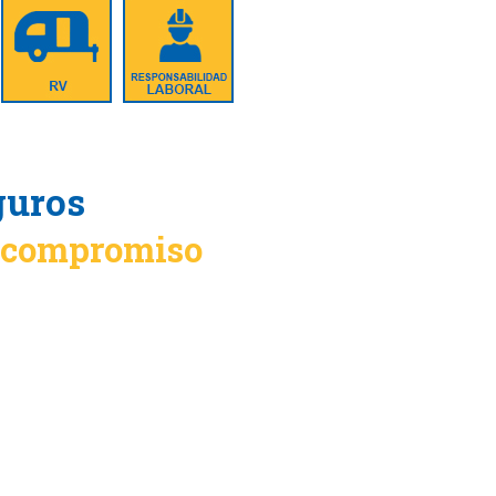
guros
n compromiso