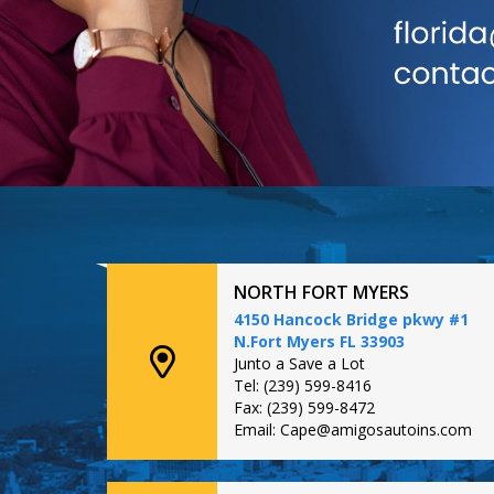
NORTH FORT MYERS
4150 Hancock Bridge pkwy #1
N.Fort Myers FL 33903
Junto a Save a Lot
Tel: (239) 599-8416
Fax: (239) 599-8472
Email: Cape@amigosautoins.com