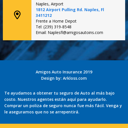
Naples, Airport
1812 Airport Pulling Rd. Naples, Fl
3411212
Frente a Home Depot
Tel: (239) 319-8548
Email: Naplesfl@amigosautoins.com
Amigos Auto Insurance 2019
Design by:
Arkloss.com
Te ayudamos a obtener tu seguro de Auto al más bajo
costo. Nuestros agentes están aquí para ayudarlo.
Comprar un poliza de seguro nunca fue más fácil. Venga y
le aseguramos que no se arrepentirá.