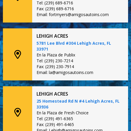
Tel: (239) 689-6716
Fax: (239) 689-6716
Email: fortmyers@amigosautoins.com
LEHIGH ACRES
5781 Lee Blvd #304 Lehigh Acres, FL
33971
En la Plaza de Publix
Tel: (239) 230-7214
Fax: (239) 230-7914
Email: la@amigosautoins.com
LEHIGH ACRES
25 Homestead Rd N #4 Lehigh Acres, FL
33936
En la Plaza de Fresh Choice
Tel: (239) 491-6365
Fax: (239) 491-6465
Email: Lehigh@amigosautoins.com