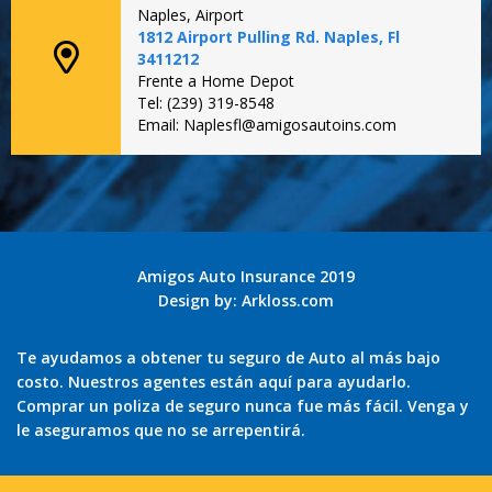
Naples, Airport
1812 Airport Pulling Rd. Naples, Fl
3411212
Frente a Home Depot
Tel: (239) 319-8548
Email: Naplesfl@amigosautoins.com
Amigos Auto Insurance 2019
Design by:
Arkloss.com
Te ayudamos a obtener tu seguro de Auto al más bajo
costo. Nuestros agentes están aquí para ayudarlo.
Comprar un poliza de seguro nunca fue más fácil. Venga y
le aseguramos que no se arrepentirá.