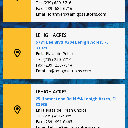
Tel: (239) 689-6716
Fax: (239) 689-6716
Email: fortmyers@amigosautoins.com
LEHIGH ACRES
5781 Lee Blvd #304 Lehigh Acres, FL
33971
En la Plaza de Publix
Tel: (239) 230-7214
Fax: (239) 230-7914
Email: la@amigosautoins.com
LEHIGH ACRES
25 Homestead Rd N #4 Lehigh Acres, FL
33936
En la Plaza de Fresh Choice
Tel: (239) 491-6365
Fax: (239) 491-6465
Email: Lehigh@amigosautoins.com