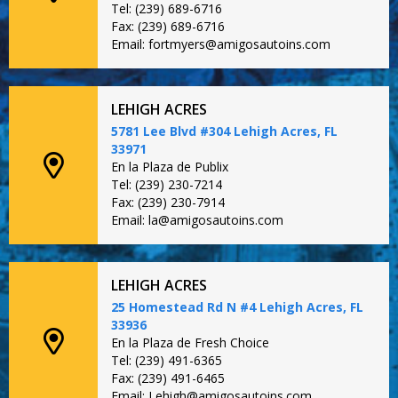
Tel: (239) 689-6716
Fax: (239) 689-6716
Email: fortmyers@amigosautoins.com
LEHIGH ACRES
5781 Lee Blvd #304 Lehigh Acres, FL
33971
En la Plaza de Publix
Tel: (239) 230-7214
Fax: (239) 230-7914
Email: la@amigosautoins.com
LEHIGH ACRES
25 Homestead Rd N #4 Lehigh Acres, FL
33936
En la Plaza de Fresh Choice
Tel: (239) 491-6365
Fax: (239) 491-6465
Email: Lehigh@amigosautoins.com