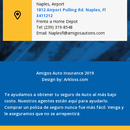
Naples, Airport
1812 Airport Pulling Rd. Naples, Fl
3411212
Frente a Home Depot
Tel: (239) 319-8548
Email: Naplesfl@amigosautoins.com
Amigos Auto Insurance 2019
Design by:
Arkloss.com
Te ayudamos a obtener tu seguro de Auto al más bajo
costo. Nuestros agentes están aquí para ayudarlo.
Comprar un poliza de seguro nunca fue más fácil. Venga y
le aseguramos que no se arrepentirá.