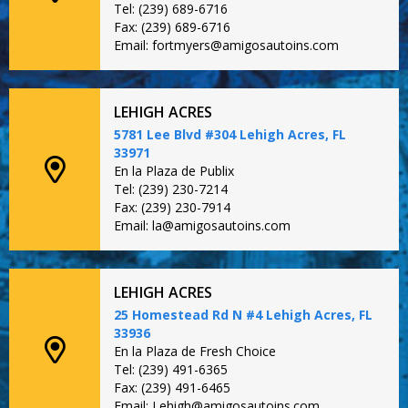
Tel: (239) 689-6716
Fax: (239) 689-6716
Email: fortmyers@amigosautoins.com
LEHIGH ACRES
5781 Lee Blvd #304 Lehigh Acres, FL
33971
En la Plaza de Publix
Tel: (239) 230-7214
Fax: (239) 230-7914
Email: la@amigosautoins.com
LEHIGH ACRES
25 Homestead Rd N #4 Lehigh Acres, FL
33936
En la Plaza de Fresh Choice
Tel: (239) 491-6365
Fax: (239) 491-6465
Email: Lehigh@amigosautoins.com