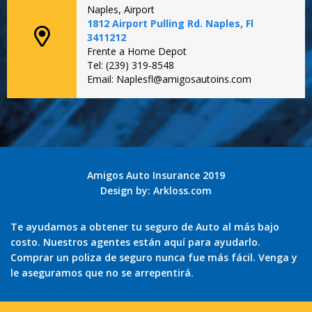
Naples, Airport
1812 Airport Pulling Rd. Naples, Fl
3411212
Frente a Home Depot
Tel: (239) 319-8548
Email: Naplesfl@amigosautoins.com
Amigos Auto Insurance 2019
Design by:
Arkloss.com
Te ayudamos a obtener tu seguro de Auto al más bajo
costo. Nuestros agentes están aquí para ayudarlo.
Comprar un poliza de seguro nunca fue más fácil. Venga y
le aseguramos que no se arrepentirá.