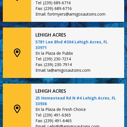
Tel: (239) 689-6716
Fax: (239) 689-6716
Email: fortmyers@amigosautoins.com
LEHIGH ACRES
5781 Lee Blvd #304 Lehigh Acres, FL
33971
En la Plaza de Publix
Tel: (239) 230-7214
Fax: (239) 230-7914
Email: la@amigosautoins.com
LEHIGH ACRES
25 Homestead Rd N #4 Lehigh Acres, FL
33936
En la Plaza de Fresh Choice
Tel: (239) 491-6365
Fax: (239) 491-6465
Email: Lehigh@amigosautoins.com