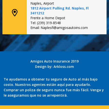
Naples, Airport
1812 Airport Pulling Rd. Naples, Fl
3411212
Frente a Home Depot
Tel: (239) 319-8548
Email: Naplesfl@amigosautoins.com
Amigos Auto Insurance 2019
Design by:
Arkloss.com
Te ayudamos a obtener tu seguro de Auto al más bajo
costo. Nuestros agentes están aquí para ayudarlo.
Comprar un poliza de seguro nunca fue más fácil. Venga y
le aseguramos que no se arrepentirá.