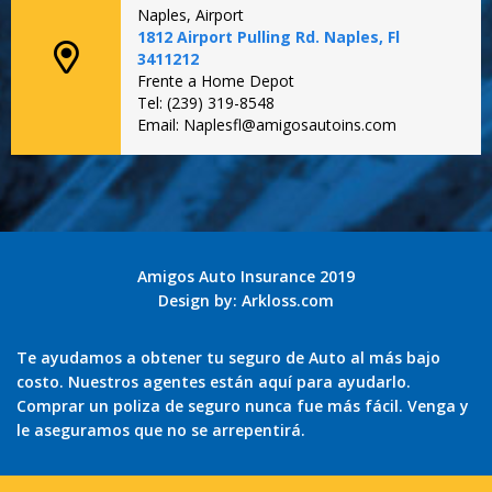
Naples, Airport
1812 Airport Pulling Rd. Naples, Fl
3411212
Frente a Home Depot
Tel: (239) 319-8548
Email: Naplesfl@amigosautoins.com
Amigos Auto Insurance 2019
Design by:
Arkloss.com
Te ayudamos a obtener tu seguro de Auto al más bajo
costo. Nuestros agentes están aquí para ayudarlo.
Comprar un poliza de seguro nunca fue más fácil. Venga y
le aseguramos que no se arrepentirá.