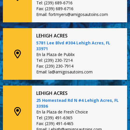
Tel: (239) 689-6716
Fax: (239) 689-6716
Email: fortmyers@amigosautoins.com
LEHIGH ACRES
5781 Lee Blvd #304 Lehigh Acres, FL
33971
En la Plaza de Publix
Tel: (239) 230-7214
Fax: (239) 230-7914
Email: la@amigosautoins.com
LEHIGH ACRES
25 Homestead Rd N #4 Lehigh Acres, FL
33936
En la Plaza de Fresh Choice
Tel: (239) 491-6365
Fax: (239) 491-6465
Email: Lehigh@amigosautoins.com