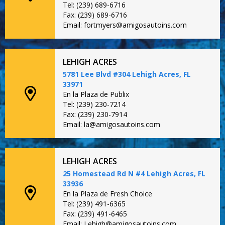
Tel: (239) 689-6716
Fax: (239) 689-6716
Email: fortmyers@amigosautoins.com
LEHIGH ACRES
5781 Lee Blvd #304 Lehigh Acres, FL
33971
En la Plaza de Publix
Tel: (239) 230-7214
Fax: (239) 230-7914
Email: la@amigosautoins.com
LEHIGH ACRES
25 Homestead Rd N #4 Lehigh Acres, FL
33936
En la Plaza de Fresh Choice
Tel: (239) 491-6365
Fax: (239) 491-6465
Email: Lehigh@amigosautoins.com