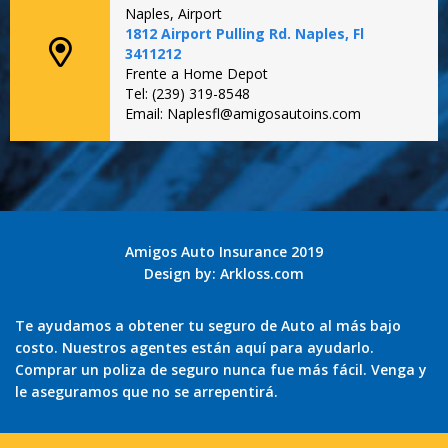
Naples, Airport
1812 Airport Pulling Rd. Naples, Fl
3411212
Frente a Home Depot
Tel: (239) 319-8548
Email: Naplesfl@amigosautoins.com
Amigos Auto Insurance 2019
Design by:
Arkloss.com
Te ayudamos a obtener tu seguro de Auto al más bajo
costo. Nuestros agentes están aquí para ayudarlo.
Comprar un poliza de seguro nunca fue más fácil. Venga y
le aseguramos que no se arrepentirá.