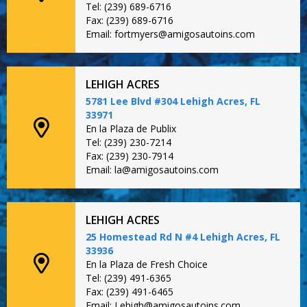
Tel: (239) 689-6716
Fax: (239) 689-6716
Email: fortmyers@amigosautoins.com
LEHIGH ACRES
5781 Lee Blvd #304 Lehigh Acres, FL
33971
En la Plaza de Publix
Tel: (239) 230-7214
Fax: (239) 230-7914
Email: la@amigosautoins.com
LEHIGH ACRES
25 Homestead Rd N #4 Lehigh Acres, FL
33936
En la Plaza de Fresh Choice
Tel: (239) 491-6365
Fax: (239) 491-6465
Email: Lehigh@amigosautoins.com