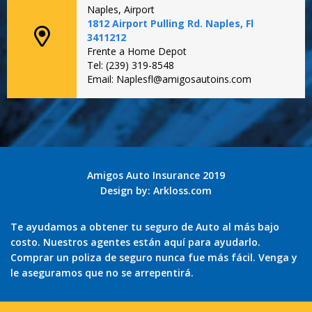
Naples, Airport
1812 Airport Pulling Rd. Naples, Fl
3411212
Frente a Home Depot
Tel: (239) 319-8548
Email: Naplesfl@amigosautoins.com
Amigos Auto Insurance 2019
Design by:
Arkloss.com
Te ayudamos a obtener tu seguro de Auto al más bajo
costo. Nuestros agentes están aquí para ayudarlo.
Comprar un poliza de seguro nunca fue más fácil. Venga y
le aseguramos que no se arrepentirá.