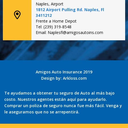
Naples, Airport
1812 Airport Pulling Rd. Naples, Fl
3411212
Frente a Home Depot
Tel: (239) 319-8548
Email: Naplesfl@amigosautoins.com
Amigos Auto Insurance 2019
Design by:
Arkloss.com
Te ayudamos a obtener tu seguro de Auto al más bajo
costo. Nuestros agentes están aquí para ayudarlo.
Comprar un poliza de seguro nunca fue más fácil. Venga y
le aseguramos que no se arrepentirá.