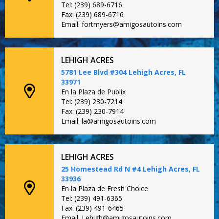
Tel: (239) 689-6716
Fax: (239) 689-6716
Email: fortmyers@amigosautoins.com
LEHIGH ACRES
5781 Lee Blvd #304 Lehigh Acres, FL
33971
En la Plaza de Publix
Tel: (239) 230-7214
Fax: (239) 230-7914
Email: la@amigosautoins.com
LEHIGH ACRES
25 Homestead Rd N #4 Lehigh Acres, FL
33936
En la Plaza de Fresh Choice
Tel: (239) 491-6365
Fax: (239) 491-6465
Email: Lehigh@amigosautoins.com