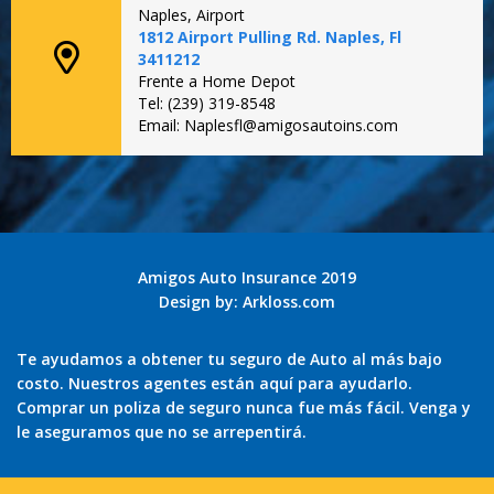
Naples, Airport
1812 Airport Pulling Rd. Naples, Fl
3411212
Frente a Home Depot
Tel: (239) 319-8548
Email: Naplesfl@amigosautoins.com
Amigos Auto Insurance 2019
Design by:
Arkloss.com
Te ayudamos a obtener tu seguro de Auto al más bajo
costo. Nuestros agentes están aquí para ayudarlo.
Comprar un poliza de seguro nunca fue más fácil. Venga y
le aseguramos que no se arrepentirá.