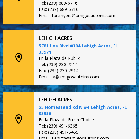
Tel: (239) 689-6716
Fax: (239) 689-6716
Email: fortmyers@amigosautoins.com
LEHIGH ACRES
5781 Lee Blvd #304 Lehigh Acres, FL
33971
En la Plaza de Publix
Tel: (239) 230-7214
Fax: (239) 230-7914
Email: la@amigosautoins.com
LEHIGH ACRES
25 Homestead Rd N #4 Lehigh Acres, FL
33936
En la Plaza de Fresh Choice
Tel: (239) 491-6365
Fax: (239) 491-6465
Email: Lehigh@amigosautoins.com