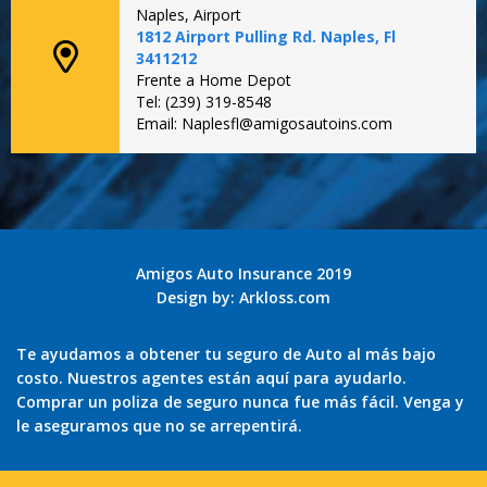
Naples, Airport
1812 Airport Pulling Rd. Naples, Fl
3411212
Frente a Home Depot
Tel: (239) 319-8548
Email: Naplesfl@amigosautoins.com
Amigos Auto Insurance 2019
Design by:
Arkloss.com
Te ayudamos a obtener tu seguro de Auto al más bajo
costo. Nuestros agentes están aquí para ayudarlo.
Comprar un poliza de seguro nunca fue más fácil. Venga y
le aseguramos que no se arrepentirá.