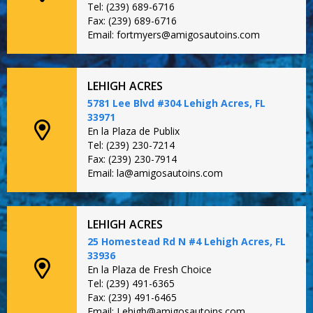
Tel: (239) 689-6716
Fax: (239) 689-6716
Email: fortmyers@amigosautoins.com
LEHIGH ACRES
5781 Lee Blvd #304 Lehigh Acres, FL
33971
En la Plaza de Publix
Tel: (239) 230-7214
Fax: (239) 230-7914
Email: la@amigosautoins.com
LEHIGH ACRES
25 Homestead Rd N #4 Lehigh Acres, FL
33936
En la Plaza de Fresh Choice
Tel: (239) 491-6365
Fax: (239) 491-6465
Email: Lehigh@amigosautoins.com