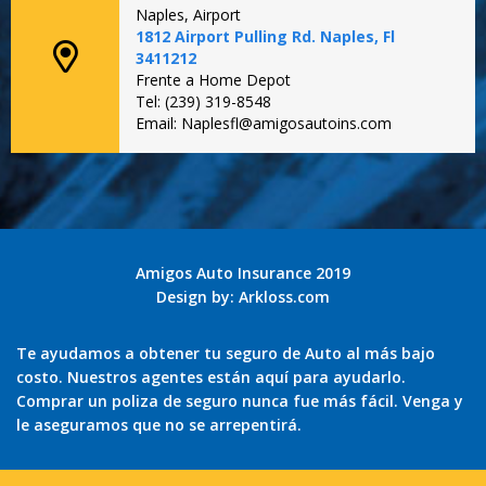
Naples, Airport
1812 Airport Pulling Rd. Naples, Fl
3411212
Frente a Home Depot
Tel: (239) 319-8548
Email: Naplesfl@amigosautoins.com
Amigos Auto Insurance 2019
Design by:
Arkloss.com
Te ayudamos a obtener tu seguro de Auto al más bajo
costo. Nuestros agentes están aquí para ayudarlo.
Comprar un poliza de seguro nunca fue más fácil. Venga y
le aseguramos que no se arrepentirá.