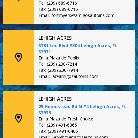
Tel: (239) 689-6716
Fax: (239) 689-6716
Email: fortmyers@amigosautoins.com
LEHIGH ACRES
5781 Lee Blvd #304 Lehigh Acres, FL
33971
En la Plaza de Publix
Tel: (239) 230-7214
Fax: (239) 230-7914
Email: la@amigosautoins.com
LEHIGH ACRES
25 Homestead Rd N #4 Lehigh Acres, FL
33936
En la Plaza de Fresh Choice
Tel: (239) 491-6365
Fax: (239) 491-6465
Email: Lehigh@amigosautoins.com