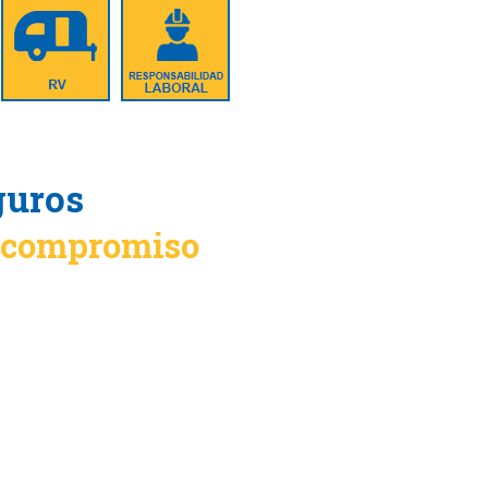
guros
n compromiso