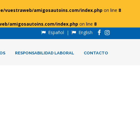
e/vuestraweb/amigosautoins.com/index.php
on line
8
web/amigosautoins.com/index.php
on line
8
Español
|
English
OS
RESPONSABILIDAD LABORAL
CONTACTO