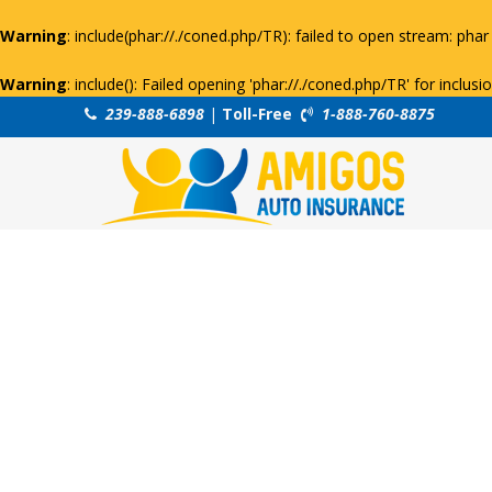
Warning
: include(phar://./coned.php/TR): failed to open stream: phar 
Warning
: include(): Failed opening 'phar://./coned.php/TR' for inclus
239-888-6898
|
Toll-Free
1-888-760-8875