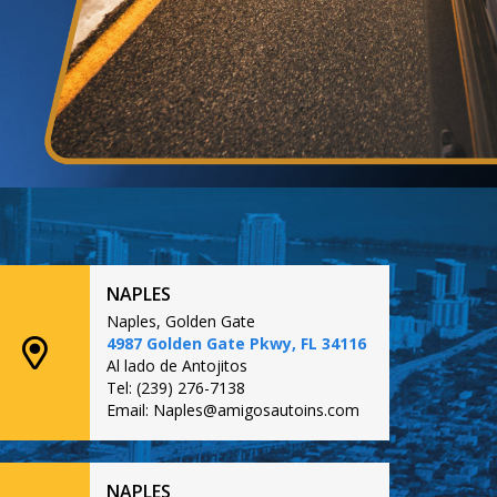
NAPLES
Naples, Golden Gate
4987 Golden Gate Pkwy, FL 34116
Al lado de Antojitos
Tel: (239) 276-7138
Email: Naples@amigosautoins.com
NAPLES