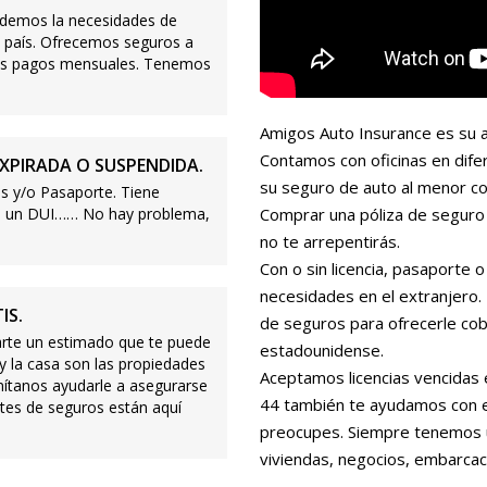
demos la necesidades de
 país. Ofrecemos seguros a
ajos pagos mensuales. Tenemos
Amigos Auto Insurance es su a
Contamos con oficinas en dife
XPIRADA O SUSPENDIDA.
su seguro de auto al menor co
s y/o Pasaporte. Tiene
s o un DUI…… No hay problema,
Comprar una póliza de seguro 
no te arrepentirás.
Con o sin licencia, pasaporte
necesidades en el extranjero
IS.
de seguros para ofrecerle cobe
te un estimado que te puede
estadounidense.
 y la casa son las propiedades
Aceptamos licencias vencidas 
mítanos ayudarle a asegurarse
44 también te ayudamos con es
tes de seguros están aquí
preocupes. Siempre tenemos 
viviendas, negocios, embarcac