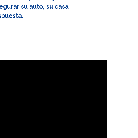
egurar su auto, su casa
spuesta.