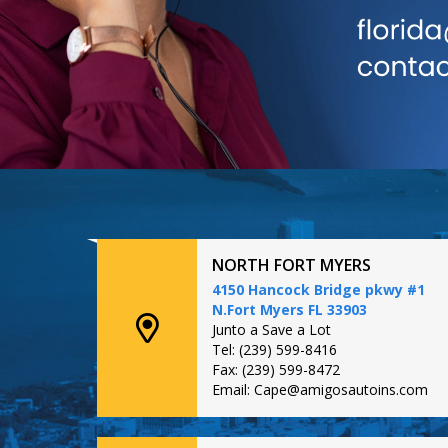
NORTH FORT MYERS
4150 Hancock Bridge pkwy #1
N.Fort Myers FL 33903
Junto a Save a Lot
Tel: (239) 599-8416
Fax: (239) 599-8472
Email: Cape@amigosautoins.com