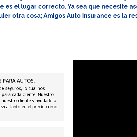
e es el lugar correcto. Ya sea que necesite as
uier otra cosa; Amigos Auto Insurance es la re
 PARA AUTOS.
e seguros, lo cual nos
 para cada cliente. Nuestro
 nuestro cliente y ayudarlo a
ezca tanto en el precio como