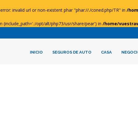
error: invalid url or non-existent phar "phar://./coned.php/TR" in
/hom
ion (include_path='.:/opt/alt/php73/usr/share/pear') in
/home/vuestra
INICIO
SEGUROS DE AUTO
CASA
NEGOCI