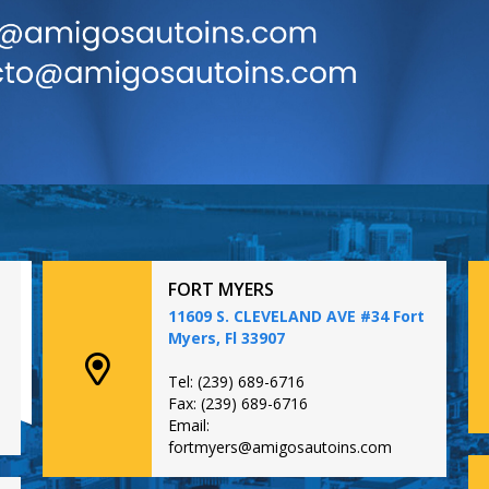
FORT MYERS
11609 S. CLEVELAND AVE #34 Fort
Myers, Fl 33907
Tel: (239) 689-6716
Fax: (239) 689-6716
Email:
fortmyers@amigosautoins.com