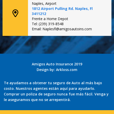
Naples, Airport
1812 Airport Pulling Rd. Naples, Fl
3411212
Frente a Home Depot
Tel: (239) 319-8548
Email: Naplesfl@amigosautoins.com
Amigos Auto Insurance 2019
Design by:
Arkloss.com
Te ayudamos a obtener tu seguro de Auto al más bajo
costo. Nuestros agentes están aquí para ayudarlo.
Comprar un poliza de seguro nunca fue más fácil. Venga y
le aseguramos que no se arrepentirá.