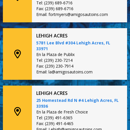
Tel: (239) 689-6716
Fax: (239) 689-6716
Email: fortmyers@amigosautoins.com
LEHIGH ACRES
5781 Lee Blvd #304 Lehigh Acres, FL
33971
En la Plaza de Publix
Tel: (239) 230-7214
Fax: (239) 230-7914
Email: la@amigosautoins.com
LEHIGH ACRES
25 Homestead Rd N #4 Lehigh Acres, FL
33936
En la Plaza de Fresh Choice
Tel: (239) 491-6365
Fax: (239) 491-6465
Email: Lehigh@amigosautoins.com