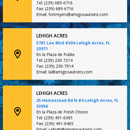
Tel: (239) 689-6716
Fax: (239) 689-6716
Email: fortmyers@amigosautoins.com
LEHIGH ACRES
5781 Lee Blvd #304 Lehigh Acres, FL
33971
En la Plaza de Publix
Tel: (239) 230-7214
Fax: (239) 230-7914
Email: la@amigosautoins.com
LEHIGH ACRES
25 Homestead Rd N #4 Lehigh Acres, FL
33936
En la Plaza de Fresh Choice
Tel: (239) 491-6365
Fax: (239) 491-6465
Email: Lehigh@amigosautoins.com