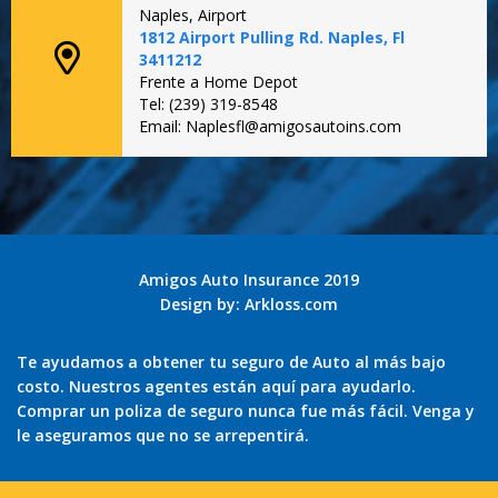
Naples, Airport
1812 Airport Pulling Rd. Naples, Fl
3411212
Frente a Home Depot
Tel: (239) 319-8548
Email: Naplesfl@amigosautoins.com
Amigos Auto Insurance 2019
Design by:
Arkloss.com
Te ayudamos a obtener tu seguro de Auto al más bajo
costo. Nuestros agentes están aquí para ayudarlo.
Comprar un poliza de seguro nunca fue más fácil. Venga y
le aseguramos que no se arrepentirá.