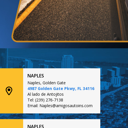
NAPLES
Naples, Golden Gate
4987 Golden Gate Pkwy, FL 34116
Al lado de Antojitos
Tel: (239) 276-7138
Email: Naples@amigosautoins.com
NAPLES