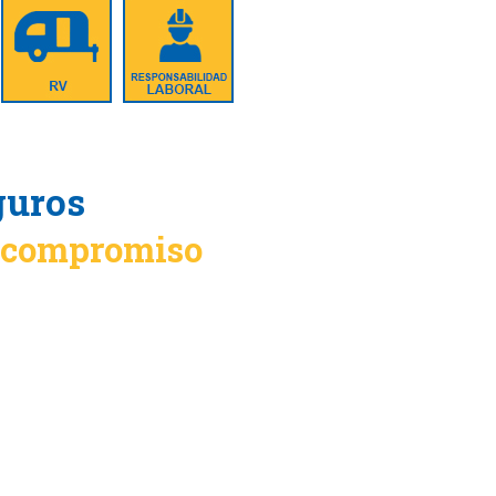
guros
n compromiso