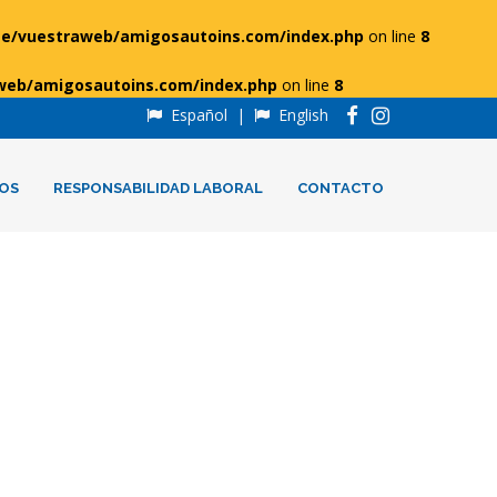
e/vuestraweb/amigosautoins.com/index.php
on line
8
web/amigosautoins.com/index.php
on line
8
Español
|
English
OS
RESPONSABILIDAD LABORAL
CONTACTO