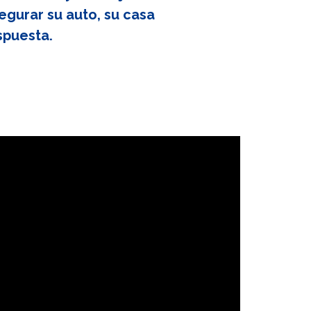
egurar su auto, su casa
spuesta.