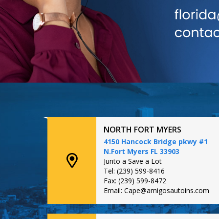
NORTH FORT MYERS
4150 Hancock Bridge pkwy #1
N.Fort Myers FL 33903
Junto a Save a Lot
Tel: (239) 599-8416
Fax: (239) 599-8472
Email: Cape@amigosautoins.com