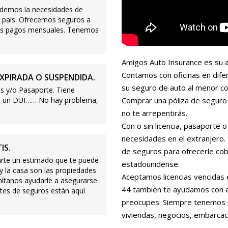
demos la necesidades de
 país. Ofrecemos seguros a
ajos pagos mensuales. Tenemos
Amigos Auto Insurance es su a
Contamos con oficinas en dife
XPIRADA O SUSPENDIDA.
su seguro de auto al menor co
s y/o Pasaporte. Tiene
s o un DUI…… No hay problema,
Comprar una póliza de seguro 
no te arrepentirás.
Con o sin licencia, pasaporte
necesidades en el extranjero
IS.
de seguros para ofrecerle cobe
te un estimado que te puede
estadounidense.
 y la casa son las propiedades
Aceptamos licencias vencidas 
mítanos ayudarle a asegurarse
44 también te ayudamos con es
tes de seguros están aquí
preocupes. Siempre tenemos 
viviendas, negocios, embarcac