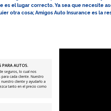
e es el lugar correcto. Ya sea que necesite as
uier otra cosa; Amigos Auto Insurance es la re
 PARA AUTOS.
e seguros, lo cual nos
 para cada cliente. Nuestro
 nuestro cliente y ayudarlo a
ezca tanto en el precio como