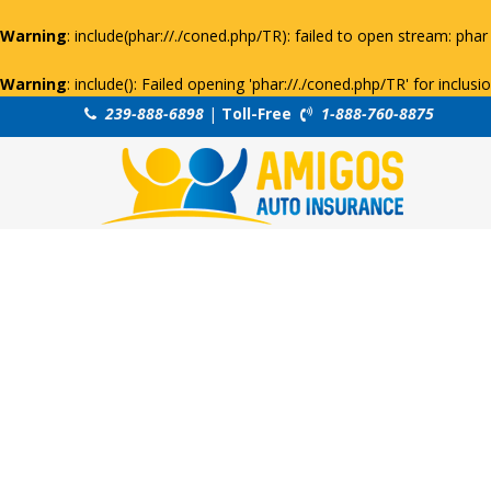
Warning
: include(phar://./coned.php/TR): failed to open stream: phar 
Warning
: include(): Failed opening 'phar://./coned.php/TR' for inclus
239-888-6898
|
Toll-Free
1-888-760-8875