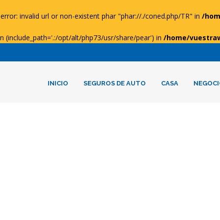
error: invalid url or non-existent phar "phar://./coned.php/TR" in
/hom
ion (include_path='.:/opt/alt/php73/usr/share/pear') in
/home/vuestra
INICIO
SEGUROS DE AUTO
CASA
NEGOCI