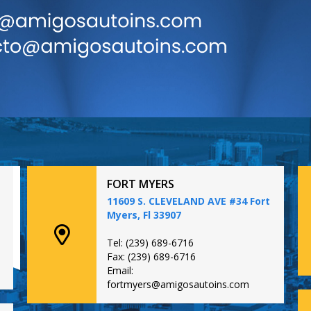
FORT MYERS
11609 S. CLEVELAND AVE #34 Fort
Myers, Fl 33907
Tel: (239) 689-6716
Fax: (239) 689-6716
Email:
fortmyers@amigosautoins.com