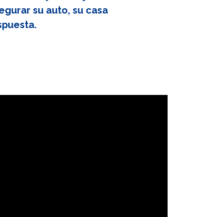
egurar su auto, su casa
spuesta.