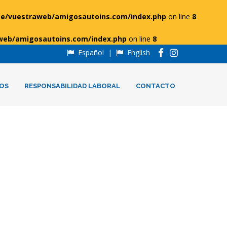
e/vuestraweb/amigosautoins.com/index.php
on line
8
web/amigosautoins.com/index.php
on line
8
Español
|
English
OS
RESPONSABILIDAD LABORAL
CONTACTO