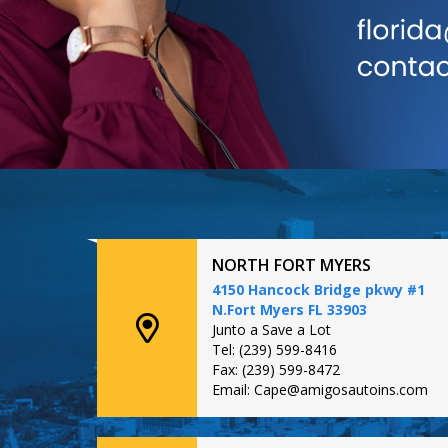
NORTH FORT MYERS
4150 Hancock Bridge pkwy #1
N.Fort Myers FL 33903
Junto a Save a Lot
Tel: (239) 599-8416
Fax: (239) 599-8472
Email: Cape@amigosautoins.com