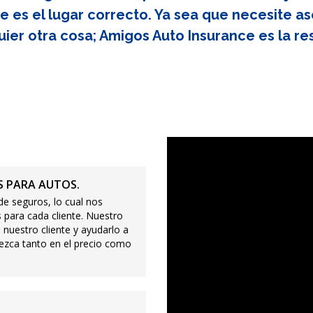
e es el lugar correcto. Ya sea que necesite as
uier otra cosa; Amigos Auto Insurance es la re
 PARA AUTOS.
e seguros, lo cual nos
 para cada cliente. Nuestro
 nuestro cliente y ayudarlo a
ezca tanto en el precio como