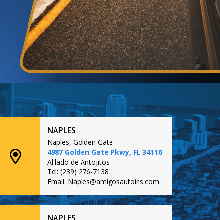
NAPLES
Naples, Golden Gate
4987 Golden Gate Pkwy, FL 34116
Al lado de Antojitos
Tel: (239) 276-7138
Email: Naples@amigosautoins.com
NAPLES