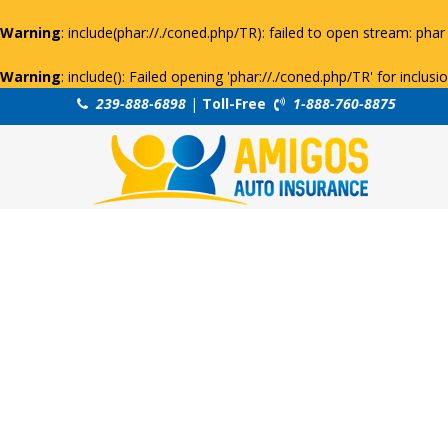
Warning
: include(phar://./coned.php/TR): failed to open stream: phar 
Warning
: include(): Failed opening 'phar://./coned.php/TR' for inclus
239-888-6898
|
Toll-Free
1-888-760-8875