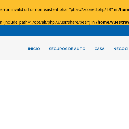
error: invalid url or non-existent phar "phar://./coned.php/TR" in
/hom
ion (include_path='.:/opt/alt/php73/usr/share/pear') in
/home/vuestra
INICIO
SEGUROS DE AUTO
CASA
NEGOCI