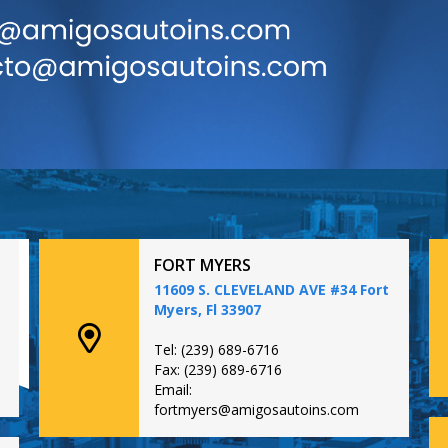
FORT MYERS
11609 S. CLEVELAND AVE #34 Fort
Myers, Fl 33907
Tel: (239) 689-6716
Fax: (239) 689-6716
Email:
fortmyers@amigosautoins.com