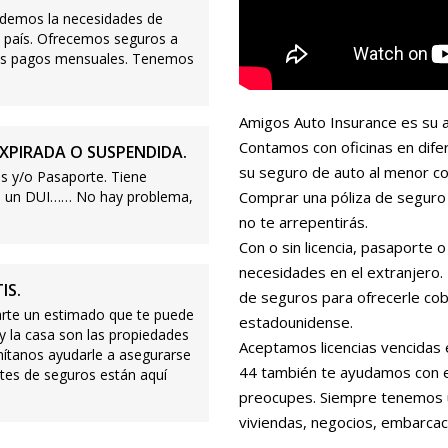
demos la necesidades de
 país. Ofrecemos seguros a
ajos pagos mensuales. Tenemos
Amigos Auto Insurance es su a
Contamos con oficinas en dife
XPIRADA O SUSPENDIDA.
su seguro de auto al menor co
s y/o Pasaporte. Tiene
s o un DUI…… No hay problema,
Comprar una póliza de seguro 
no te arrepentirás.
Con o sin licencia, pasaporte
necesidades en el extranjero
IS.
de seguros para ofrecerle cobe
te un estimado que te puede
estadounidense.
 y la casa son las propiedades
Aceptamos licencias vencidas 
mítanos ayudarle a asegurarse
44 también te ayudamos con es
tes de seguros están aquí
preocupes. Siempre tenemos 
viviendas, negocios, embarcac