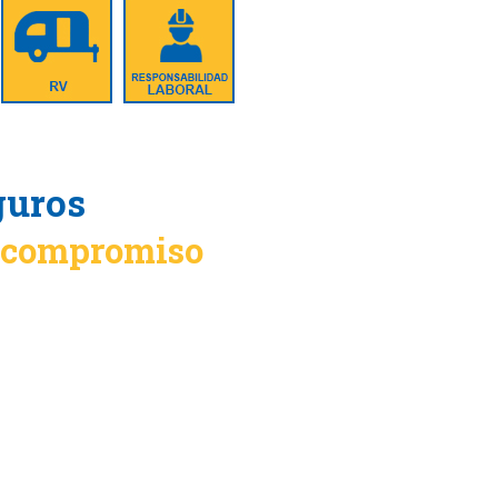
guros
n compromiso