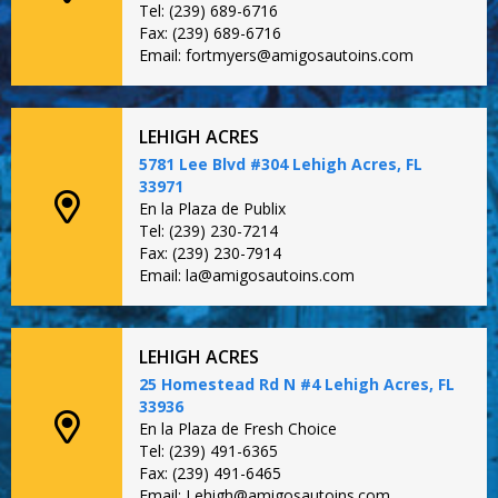
Tel: (239) 689-6716
Fax: (239) 689-6716
Email: fortmyers@amigosautoins.com
LEHIGH ACRES
5781 Lee Blvd #304 Lehigh Acres, FL
33971
En la Plaza de Publix
Tel: (239) 230-7214
Fax: (239) 230-7914
Email: la@amigosautoins.com
LEHIGH ACRES
25 Homestead Rd N #4 Lehigh Acres, FL
33936
En la Plaza de Fresh Choice
Tel: (239) 491-6365
Fax: (239) 491-6465
Email: Lehigh@amigosautoins.com