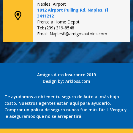
Naples, Airport
1812 Airport Pulling Rd. Naples, Fl
3411212
Frente a Home Depot
Tel: (239) 319-8548
Email: Naplesfl@amigosautoins.com
Amigos Auto Insurance 2019
Design by:
Arkloss.com
Te ayudamos a obtener tu seguro de Auto al más bajo
costo. Nuestros agentes están aquí para ayudarlo.
Comprar un poliza de seguro nunca fue más fácil. Venga y
le aseguramos que no se arrepentirá.