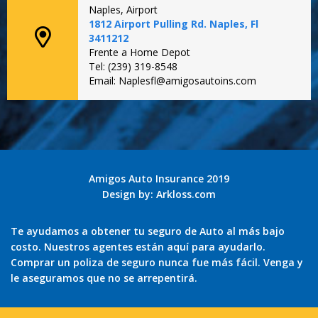
Naples, Airport
1812 Airport Pulling Rd. Naples, Fl
3411212
Frente a Home Depot
Tel: (239) 319-8548
Email: Naplesfl@amigosautoins.com
Amigos Auto Insurance 2019
Design by:
Arkloss.com
Te ayudamos a obtener tu seguro de Auto al más bajo
costo. Nuestros agentes están aquí para ayudarlo.
Comprar un poliza de seguro nunca fue más fácil. Venga y
le aseguramos que no se arrepentirá.