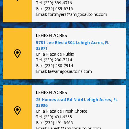
Tel: (239) 689-6716
Fax: (239) 689-6716
Email: fortmyers@amigosautoins.com
LEHIGH ACRES
5781 Lee Blvd #304 Lehigh Acres, FL
33971
En la Plaza de Publix
Tel: (239) 230-7214
Fax: (239) 230-7914
Email: la@amigosautoins.com
LEHIGH ACRES
25 Homestead Rd N #4 Lehigh Acres, FL
33936
En la Plaza de Fresh Choice
Tel: (239) 491-6365
Fax: (239) 491-6465
Email: Lehigh@amigosautoins.com