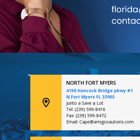
NORTH FORT MYERS
4150 Hancock Bridge pkwy #1
N.Fort Myers FL 33903
Junto a Save a Lot
Tel: (239) 599-8416
Fax: (239) 599-8472
Email: Cape@amigosautoins.com