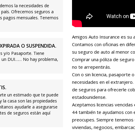
demos la necesidades de
 país. Ofrecemos seguros a
ajos pagos mensuales. Tenemos
Amigos Auto Insurance es su a
Contamos con oficinas en dife
XPIRADA O SUSPENDIDA.
su seguro de auto al menor co
s y/o Pasaporte. Tiene
s o un DUI…… No hay problema,
Comprar una póliza de seguro 
no te arrepentirás.
Con o sin licencia, pasaporte
necesidades en el extranjero
IS.
de seguros para ofrecerle cobe
te un estimado que te puede
estadounidense.
 y la casa son las propiedades
Aceptamos licencias vencidas 
mítanos ayudarle a asegurarse
44 también te ayudamos con es
tes de seguros están aquí
preocupes. Siempre tenemos 
viviendas, negocios, embarcac