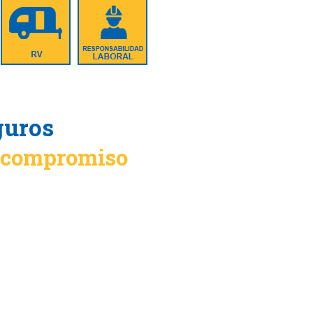
guros
n compromiso