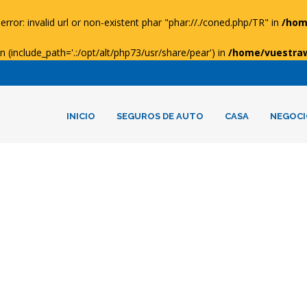
error: invalid url or non-existent phar "phar://./coned.php/TR" in
/hom
ion (include_path='.:/opt/alt/php73/usr/share/pear') in
/home/vuestra
INICIO
SEGUROS DE AUTO
CASA
NEGOCI