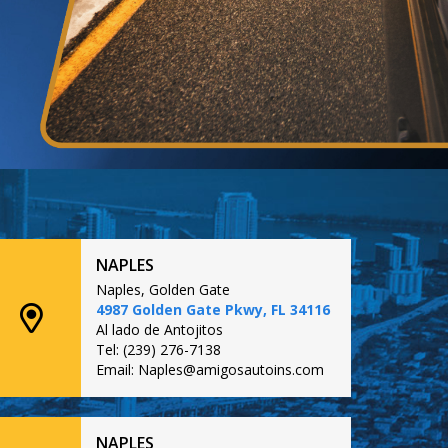
NAPLES
Naples, Golden Gate
4987 Golden Gate Pkwy, FL 34116
Al lado de Antojitos
Tel: (239) 276-7138
Email: Naples@amigosautoins.com
NAPLES