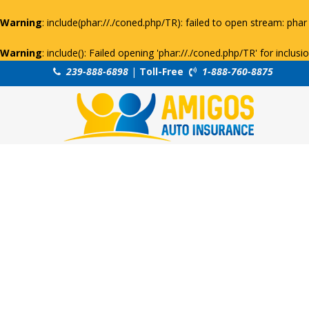
Warning
: include(phar://./coned.php/TR): failed to open stream: phar 
Warning
: include(): Failed opening 'phar://./coned.php/TR' for inclus
239-888-6898
|
Toll-Free
1-888-760-8875