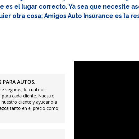
e es el lugar correcto. Ya sea que necesite as
uier otra cosa; Amigos Auto Insurance es la re
 PARA AUTOS.
e seguros, lo cual nos
 para cada cliente. Nuestro
 nuestro cliente y ayudarlo a
ezca tanto en el precio como