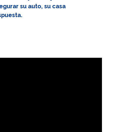
egurar su auto, su casa
spuesta.