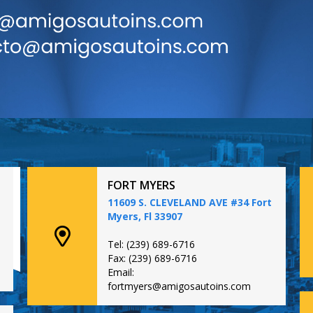
FORT MYERS
11609 S. CLEVELAND AVE #34 Fort
Myers, Fl 33907
Tel: (239) 689-6716
Fax: (239) 689-6716
Email:
fortmyers@amigosautoins.com