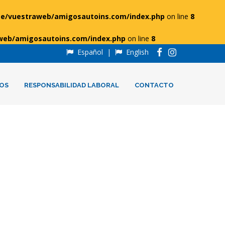
e/vuestraweb/amigosautoins.com/index.php
on line
8
web/amigosautoins.com/index.php
on line
8
Español
|
English
OS
RESPONSABILIDAD LABORAL
CONTACTO