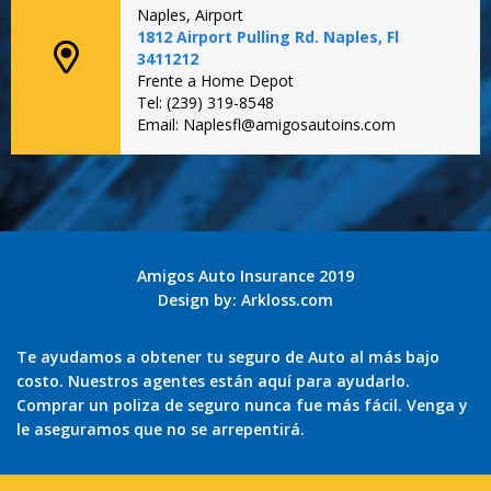
Naples, Airport
1812 Airport Pulling Rd. Naples, Fl
3411212
Frente a Home Depot
Tel: (239) 319-8548
Email: Naplesfl@amigosautoins.com
Amigos Auto Insurance 2019
Design by:
Arkloss.com
Te ayudamos a obtener tu seguro de Auto al más bajo
costo. Nuestros agentes están aquí para ayudarlo.
Comprar un poliza de seguro nunca fue más fácil. Venga y
le aseguramos que no se arrepentirá.