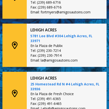
Tel: (239) 689-6716
Fax: (239) 689-6716
Email: fortmyers@amigosautoins.com
LEHIGH ACRES
5781 Lee Blvd #304 Lehigh Acres, FL
33971
En la Plaza de Publix
Tel: (239) 230-7214
Fax: (239) 230-7914
Email: la@amigosautoins.com
LEHIGH ACRES
25 Homestead Rd N #4 Lehigh Acres, FL
33936
En la Plaza de Fresh Choice
Tel: (239) 491-6365
Fax: (239) 491-6465
Email: Lehigh@amigosautoins.com