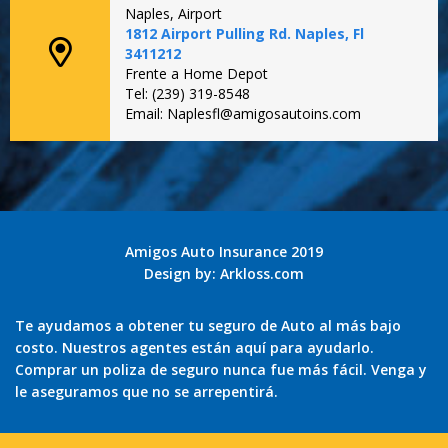
Naples, Airport
1812 Airport Pulling Rd. Naples, Fl
3411212
Frente a Home Depot
Tel: (239) 319-8548
Email: Naplesfl@amigosautoins.com
Amigos Auto Insurance 2019
Design by:
Arkloss.com
Te ayudamos a obtener tu seguro de Auto al más bajo
costo. Nuestros agentes están aquí para ayudarlo.
Comprar un poliza de seguro nunca fue más fácil. Venga y
le aseguramos que no se arrepentirá.