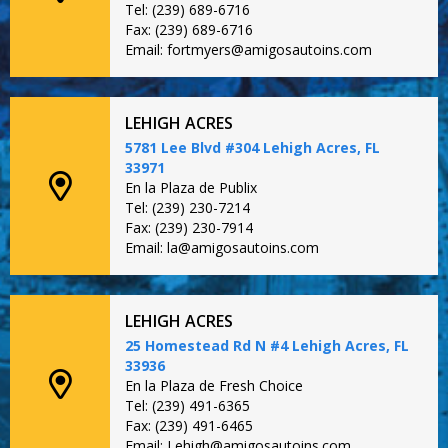
Tel: (239) 689-6716
Fax: (239) 689-6716
Email: fortmyers@amigosautoins.com
LEHIGH ACRES
5781 Lee Blvd #304 Lehigh Acres, FL
33971
En la Plaza de Publix
Tel: (239) 230-7214
Fax: (239) 230-7914
Email: la@amigosautoins.com
LEHIGH ACRES
25 Homestead Rd N #4 Lehigh Acres, FL
33936
En la Plaza de Fresh Choice
Tel: (239) 491-6365
Fax: (239) 491-6465
Email: Lehigh@amigosautoins.com