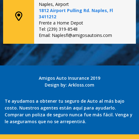
Naples, Airport
1812 Airport Pulling Rd. Naples, Fl
3411212
Frente a Home Depot
Tel: (239) 319-8548
Email: Naplesfl@amigosautoins.com
Amigos Auto Insurance 2019
Design by:
Arkloss.com
Te ayudamos a obtener tu seguro de Auto al más bajo
costo. Nuestros agentes están aquí para ayudarlo.
Comprar un poliza de seguro nunca fue más fácil. Venga y
le aseguramos que no se arrepentirá.