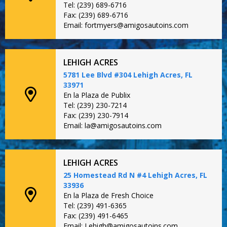
Tel: (239) 689-6716
Fax: (239) 689-6716
Email: fortmyers@amigosautoins.com
LEHIGH ACRES
5781 Lee Blvd #304 Lehigh Acres, FL
33971
En la Plaza de Publix
Tel: (239) 230-7214
Fax: (239) 230-7914
Email: la@amigosautoins.com
LEHIGH ACRES
25 Homestead Rd N #4 Lehigh Acres, FL
33936
En la Plaza de Fresh Choice
Tel: (239) 491-6365
Fax: (239) 491-6465
Email: Lehigh@amigosautoins.com