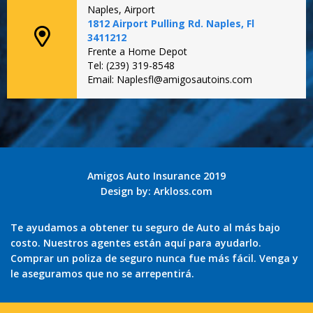
Naples, Airport
1812 Airport Pulling Rd. Naples, Fl
3411212
Frente a Home Depot
Tel: (239) 319-8548
Email: Naplesfl@amigosautoins.com
Amigos Auto Insurance 2019
Design by:
Arkloss.com
Te ayudamos a obtener tu seguro de Auto al más bajo
costo. Nuestros agentes están aquí para ayudarlo.
Comprar un poliza de seguro nunca fue más fácil. Venga y
le aseguramos que no se arrepentirá.