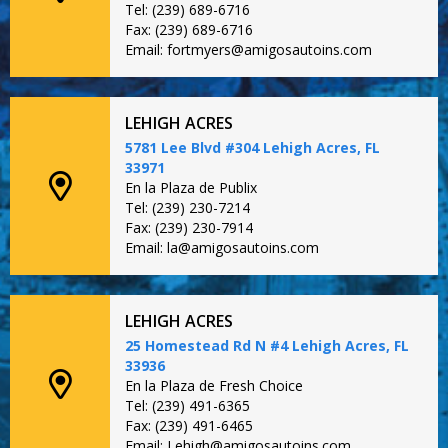
Tel: (239) 689-6716
Fax: (239) 689-6716
Email: fortmyers@amigosautoins.com
LEHIGH ACRES
5781 Lee Blvd #304 Lehigh Acres, FL
33971
En la Plaza de Publix
Tel: (239) 230-7214
Fax: (239) 230-7914
Email: la@amigosautoins.com
LEHIGH ACRES
25 Homestead Rd N #4 Lehigh Acres, FL
33936
En la Plaza de Fresh Choice
Tel: (239) 491-6365
Fax: (239) 491-6465
Email: Lehigh@amigosautoins.com