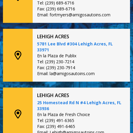
Tel: (239) 689-6716
Fax: (239) 689-6716
Email: fortmyers@amigosautoins.com
LEHIGH ACRES
5781 Lee Blvd #304 Lehigh Acres, FL
33971
En la Plaza de Publix
Tel: (239) 230-7214
Fax: (239) 230-7914
Email: la@amigosautoins.com
LEHIGH ACRES
25 Homestead Rd N #4 Lehigh Acres, FL
33936
En la Plaza de Fresh Choice
Tel: (239) 491-6365
Fax: (239) 491-6465
Email: Lehigh@amigosautoins.com