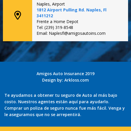
Naples, Airport
1812 Airport Pulling Rd. Naples, Fl
3411212
Frente a Home Depot
Tel: (239) 319-8548
Email: Naplesfl@amigosautoins.com
Amigos Auto Insurance 2019
Design by:
Arkloss.com
Te ayudamos a obtener tu seguro de Auto al más bajo
costo. Nuestros agentes están aquí para ayudarlo.
Comprar un poliza de seguro nunca fue más fácil. Venga y
le aseguramos que no se arrepentirá.