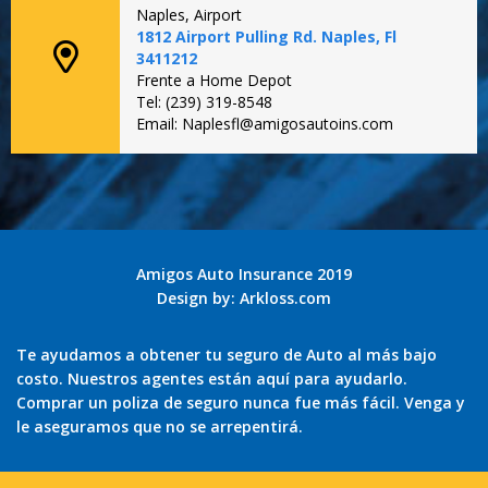
Naples, Airport
1812 Airport Pulling Rd. Naples, Fl
3411212
Frente a Home Depot
Tel: (239) 319-8548
Email: Naplesfl@amigosautoins.com
Amigos Auto Insurance 2019
Design by:
Arkloss.com
Te ayudamos a obtener tu seguro de Auto al más bajo
costo. Nuestros agentes están aquí para ayudarlo.
Comprar un poliza de seguro nunca fue más fácil. Venga y
le aseguramos que no se arrepentirá.