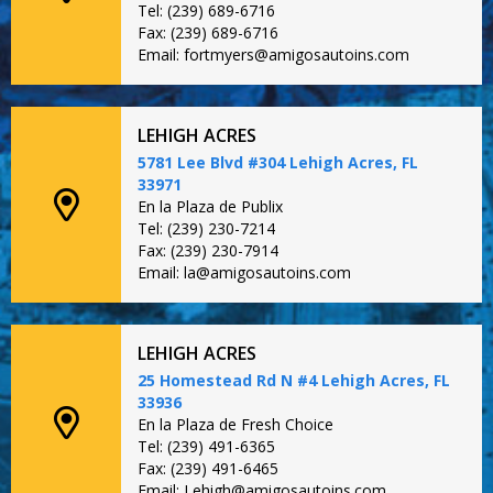
Tel: (239) 689-6716
Fax: (239) 689-6716
Email: fortmyers@amigosautoins.com
LEHIGH ACRES
5781 Lee Blvd #304 Lehigh Acres, FL
33971
En la Plaza de Publix
Tel: (239) 230-7214
Fax: (239) 230-7914
Email: la@amigosautoins.com
LEHIGH ACRES
25 Homestead Rd N #4 Lehigh Acres, FL
33936
En la Plaza de Fresh Choice
Tel: (239) 491-6365
Fax: (239) 491-6465
Email: Lehigh@amigosautoins.com