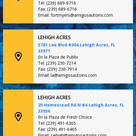
Tel: (239) 689-6716
Fax: (239) 689-6716
Email: fortmyers@amigosautoins.com
LEHIGH ACRES
5781 Lee Blvd #304 Lehigh Acres, FL
33971
En la Plaza de Publix
Tel: (239) 230-7214
Fax: (239) 230-7914
Email: la@amigosautoins.com
LEHIGH ACRES
25 Homestead Rd N #4 Lehigh Acres, FL
33936
En la Plaza de Fresh Choice
Tel: (239) 491-6365
Fax: (239) 491-6465
Email: Lehigh@amigosautoins.com