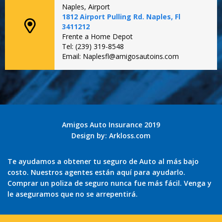
Naples, Airport
1812 Airport Pulling Rd. Naples, Fl
3411212
Frente a Home Depot
Tel: (239) 319-8548
Email: Naplesfl@amigosautoins.com
Amigos Auto Insurance 2019
Design by:
Arkloss.com
Te ayudamos a obtener tu seguro de Auto al más bajo
costo. Nuestros agentes están aquí para ayudarlo.
Comprar un poliza de seguro nunca fue más fácil. Venga y
le aseguramos que no se arrepentirá.