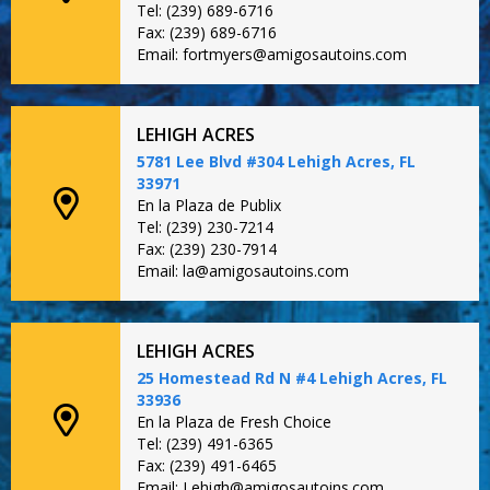
Tel: (239) 689-6716
Fax: (239) 689-6716
Email: fortmyers@amigosautoins.com
LEHIGH ACRES
5781 Lee Blvd #304 Lehigh Acres, FL
33971
En la Plaza de Publix
Tel: (239) 230-7214
Fax: (239) 230-7914
Email: la@amigosautoins.com
LEHIGH ACRES
25 Homestead Rd N #4 Lehigh Acres, FL
33936
En la Plaza de Fresh Choice
Tel: (239) 491-6365
Fax: (239) 491-6465
Email: Lehigh@amigosautoins.com