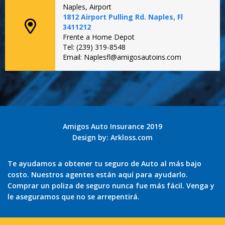
Naples, Airport
1812 Airport Pulling Rd. Naples, Fl
3411212
Frente a Home Depot
Tel: (239) 319-8548
Email: Naplesfl@amigosautoins.com
Amigos Auto Insurance 2019
Design by:
Arkloss.com
Te ayudamos a obtener tu seguro de Auto al más bajo
costo. Nuestros agentes están aquí para ayudarlo.
Comprar un poliza de seguro nunca fue más fácil. Venga y
le aseguramos que no se arrepentirá.