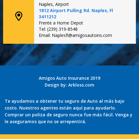
Naples, Airport
1812 Airport Pulling Rd. Naples, Fl
3411212
Frente a Home Depot
Tel: (239) 319-8548
Email: Naplesfl@amigosautoins.com
Amigos Auto Insurance 2019
Design by:
Arkloss.com
Te ayudamos a obtener tu seguro de Auto al más bajo
costo. Nuestros agentes están aquí para ayudarlo.
Comprar un poliza de seguro nunca fue más fácil. Venga y
le aseguramos que no se arrepentirá.