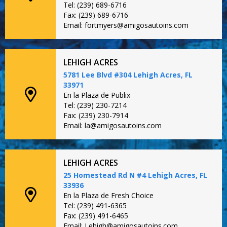
Tel: (239) 689-6716
Fax: (239) 689-6716
Email: fortmyers@amigosautoins.com
LEHIGH ACRES
5781 Lee Blvd #304 Lehigh Acres, FL
33971
En la Plaza de Publix
Tel: (239) 230-7214
Fax: (239) 230-7914
Email: la@amigosautoins.com
LEHIGH ACRES
25 Homestead Rd N #4 Lehigh Acres, FL
33936
En la Plaza de Fresh Choice
Tel: (239) 491-6365
Fax: (239) 491-6465
Email: Lehigh@amigosautoins.com