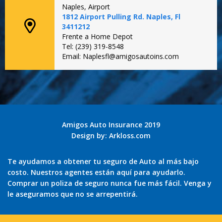
Naples, Airport
1812 Airport Pulling Rd. Naples, Fl
3411212
Frente a Home Depot
Tel: (239) 319-8548
Email: Naplesfl@amigosautoins.com
Amigos Auto Insurance 2019
Design by:
Arkloss.com
Te ayudamos a obtener tu seguro de Auto al más bajo
costo. Nuestros agentes están aquí para ayudarlo.
Comprar un poliza de seguro nunca fue más fácil. Venga y
le aseguramos que no se arrepentirá.