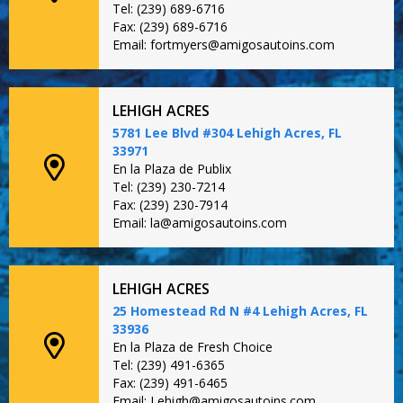
Tel: (239) 689-6716
Fax: (239) 689-6716
Email: fortmyers@amigosautoins.com
LEHIGH ACRES
5781 Lee Blvd #304 Lehigh Acres, FL
33971
En la Plaza de Publix
Tel: (239) 230-7214
Fax: (239) 230-7914
Email: la@amigosautoins.com
LEHIGH ACRES
25 Homestead Rd N #4 Lehigh Acres, FL
33936
En la Plaza de Fresh Choice
Tel: (239) 491-6365
Fax: (239) 491-6465
Email: Lehigh@amigosautoins.com