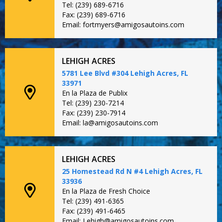
Tel: (239) 689-6716
Fax: (239) 689-6716
Email: fortmyers@amigosautoins.com
LEHIGH ACRES
5781 Lee Blvd #304 Lehigh Acres, FL
33971
En la Plaza de Publix
Tel: (239) 230-7214
Fax: (239) 230-7914
Email: la@amigosautoins.com
LEHIGH ACRES
25 Homestead Rd N #4 Lehigh Acres, FL
33936
En la Plaza de Fresh Choice
Tel: (239) 491-6365
Fax: (239) 491-6465
Email: Lehigh@amigosautoins.com