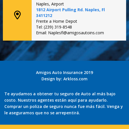
Naples, Airport
1812 Airport Pulling Rd. Naples, Fl
3411212
Frente a Home Depot
Tel: (239) 319-8548
Email: Naplesfl@amigosautoins.com
Amigos Auto Insurance 2019
Design by:
Arkloss.com
Te ayudamos a obtener tu seguro de Auto al más bajo
costo. Nuestros agentes están aquí para ayudarlo.
Comprar un poliza de seguro nunca fue más fácil. Venga y
le aseguramos que no se arrepentirá.