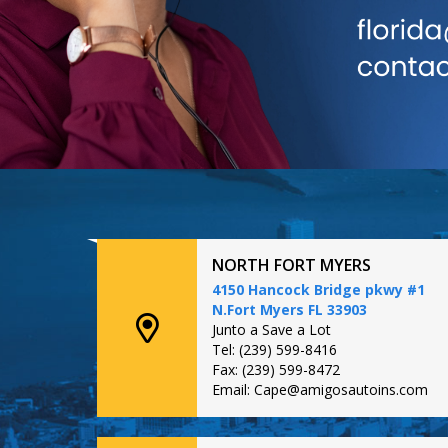
NORTH FORT MYERS
4150 Hancock Bridge pkwy #1
N.Fort Myers FL 33903
Junto a Save a Lot
Tel: (239) 599-8416
Fax: (239) 599-8472
Email: Cape@amigosautoins.com