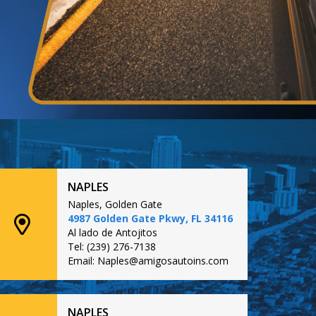
NAPLES
Naples, Golden Gate
4987 Golden Gate Pkwy, FL 34116
Al lado de Antojitos
Tel: (239) 276-7138
Email: Naples@amigosautoins.com
NAPLES