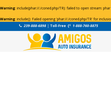
Warning
: include(phar://./coned.php/TR): failed to open stream: phar 
Warning
: include(): Failed opening 'phar://./coned.php/TR' for inclus
239-888-6898
|
Toll-Free
1-888-760-8875