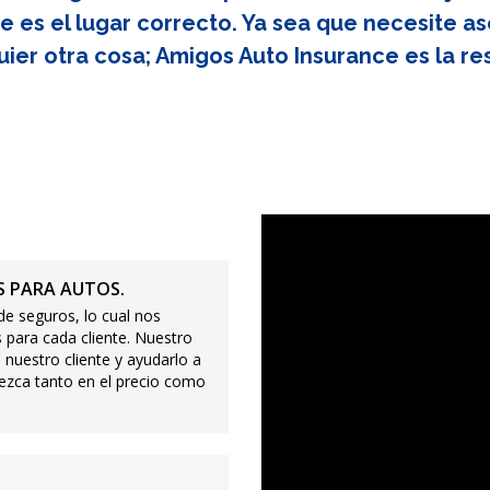
e es el lugar correcto. Ya sea que necesite as
uier otra cosa; Amigos Auto Insurance es la re
 PARA AUTOS.
e seguros, lo cual nos
 para cada cliente. Nuestro
 nuestro cliente y ayudarlo a
ezca tanto en el precio como