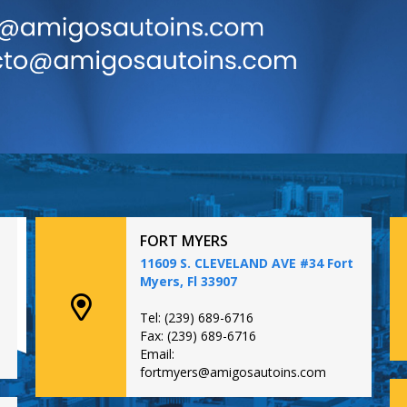
FORT MYERS
11609 S. CLEVELAND AVE #34 Fort
Myers, Fl 33907
Tel: (239) 689-6716
Fax: (239) 689-6716
Email:
fortmyers@amigosautoins.com