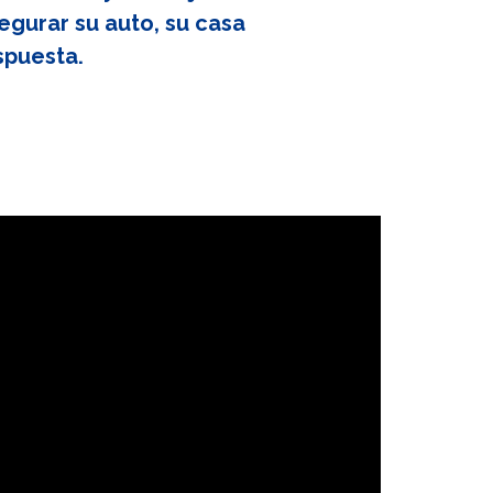
egurar su auto, su casa
spuesta.