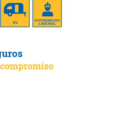
guros
n compromiso