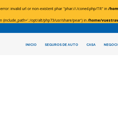
error: invalid url or non-existent phar "phar://./coned.php/TR" in
/hom
ion (include_path='.:/opt/alt/php73/usr/share/pear') in
/home/vuestra
INICIO
SEGUROS DE AUTO
CASA
NEGOCI