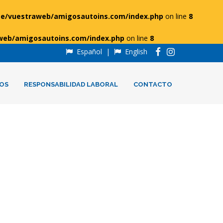
e/vuestraweb/amigosautoins.com/index.php
on line
8
web/amigosautoins.com/index.php
on line
8
Español
|
English
OS
RESPONSABILIDAD LABORAL
CONTACTO