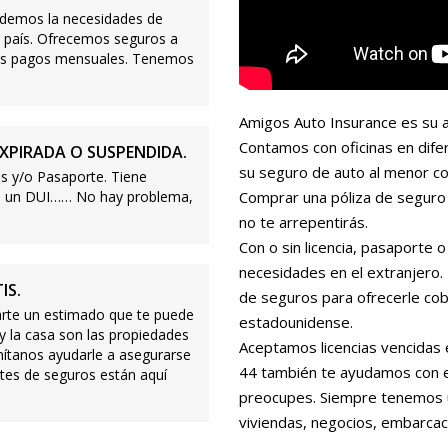
demos la necesidades de
 país. Ofrecemos seguros a
ajos pagos mensuales. Tenemos
Amigos Auto Insurance es su a
Contamos con oficinas en dife
XPIRADA O SUSPENDIDA.
su seguro de auto al menor co
s y/o Pasaporte. Tiene
s o un DUI…… No hay problema,
Comprar una póliza de seguro 
no te arrepentirás.
Con o sin licencia, pasaporte
necesidades en el extranjero
IS.
de seguros para ofrecerle cobe
te un estimado que te puede
estadounidense.
 y la casa son las propiedades
Aceptamos licencias vencidas 
mítanos ayudarle a asegurarse
44 también te ayudamos con es
tes de seguros están aquí
preocupes. Siempre tenemos 
viviendas, negocios, embarcac