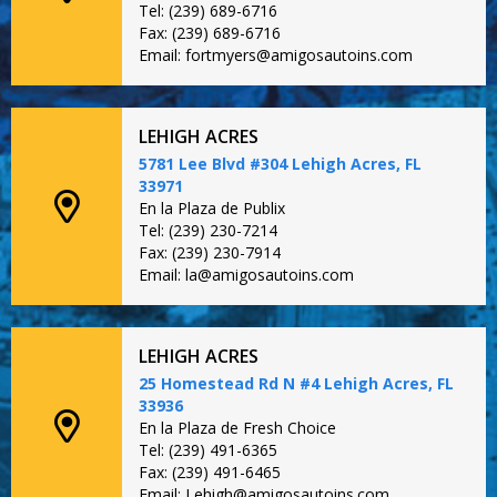
Tel: (239) 689-6716
Fax: (239) 689-6716
Email: fortmyers@amigosautoins.com
LEHIGH ACRES
5781 Lee Blvd #304 Lehigh Acres, FL
33971
En la Plaza de Publix
Tel: (239) 230-7214
Fax: (239) 230-7914
Email: la@amigosautoins.com
LEHIGH ACRES
25 Homestead Rd N #4 Lehigh Acres, FL
33936
En la Plaza de Fresh Choice
Tel: (239) 491-6365
Fax: (239) 491-6465
Email: Lehigh@amigosautoins.com