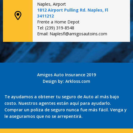
Naples, Airport
1812 Airport Pulling Rd. Naples, Fl
3411212
Frente a Home Depot
Tel: (239) 319-8548
Email: Naplesfl@amigosautoins.com
Amigos Auto Insurance 2019
Design by:
Arkloss.com
Te ayudamos a obtener tu seguro de Auto al más bajo
costo. Nuestros agentes están aquí para ayudarlo.
Comprar un poliza de seguro nunca fue más fácil. Venga y
le aseguramos que no se arrepentirá.